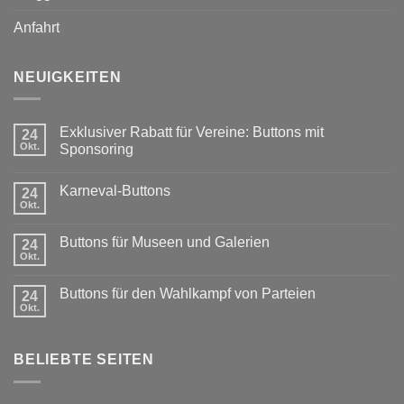
Anfahrt
NEUIGKEITEN
Exklusiver Rabatt für Vereine: Buttons mit
24
Okt.
Sponsoring
Keine
Kommentare
Karneval-Buttons
24
zu
Exklusiver
Okt.
Keine
Rabatt
Kommentare
für
zu
Vereine:
Buttons für Museen und Galerien
24
Karneval-
Buttons
Okt.
Buttons
Keine
mit
Kommentare
Sponsoring
zu
Buttons für den Wahlkampf von Parteien
24
Buttons
Okt.
für
Keine
Museen
Kommentare
und
zu
Galerien
Buttons
BELIEBTE SEITEN
für
den
Wahlkampf
von