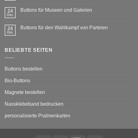
Rabatt
Kommentare
für
zu
Vereine:
Buttons für Museen und Galerien
24
Karneval-
Buttons
Okt.
Buttons
Keine
mit
Kommentare
Sponsoring
zu
Buttons für den Wahlkampf von Parteien
24
Buttons
Okt.
für
Keine
Museen
Kommentare
und
zu
Galerien
Buttons
BELIEBTE SEITEN
für
den
Wahlkampf
von
Parteien
Buttons bestellen
Bio-Buttons
Magnete bestellen
Nassklebeband bedrucken
personalisierte Pralinenkarten