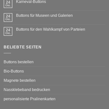
Karneval-Buttons
24
zu
Exklusiver
Okt.
Keine
Rabatt
Kommentare
für
zu
Vereine:
Buttons für Museen und Galerien
24
Karneval-
Buttons
Okt.
Buttons
Keine
mit
Kommentare
Sponsoring
zu
Buttons für den Wahlkampf von Parteien
24
Buttons
Okt.
für
Keine
Museen
Kommentare
und
zu
Galerien
Buttons
BELIEBTE SEITEN
für
den
Wahlkampf
von
Parteien
Buttons bestellen
Bio-Buttons
Magnete bestellen
Nassklebeband bedrucken
personalisierte Pralinenkarten