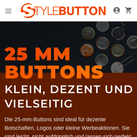
Zum
Inhalt
springen
25 MM
BUTTONS
KLEIN, DEZENT UND
VIELSEITIG
Die 25-mm-Buttons sind ideal für dezente
Botschaften, Logos oder kleine Werbeaktionen. Sie
sind leicht, nicht aufdringlich und lassen sich perfekt