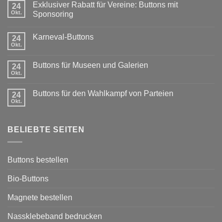
Exklusiver Rabatt für Vereine: Buttons mit
24
Okt.
Sponsoring
Keine
Kommentare
Karneval-Buttons
24
zu
Exklusiver
Okt.
Keine
Rabatt
Kommentare
für
zu
Vereine:
Buttons für Museen und Galerien
24
Karneval-
Buttons
Okt.
Buttons
Keine
mit
Kommentare
Sponsoring
zu
Buttons für den Wahlkampf von Parteien
24
Buttons
Okt.
für
Keine
Museen
Kommentare
und
zu
Galerien
Buttons
BELIEBTE SEITEN
für
den
Wahlkampf
von
Parteien
Buttons bestellen
Bio-Buttons
Magnete bestellen
Nassklebeband bedrucken