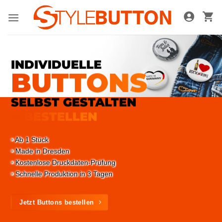
Zum
Inhalt
springen
INDIVIDUELLE
BUTTONS
SELBST GESTALTEN
& BESTELLEN
Ab 1 Stück
Made in Dresden
Kostenlose Druckdaten-Prüfung
Schnelle Produktion in 3 Tagen
Jetzt Buttons bestellen