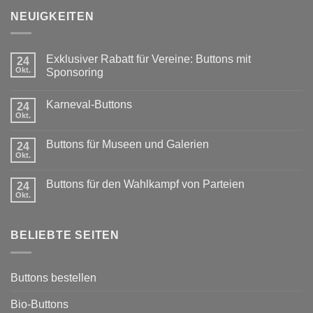
NEUIGKEITEN
Exklusiver Rabatt für Vereine: Buttons mit
24
Okt.
Sponsoring
Keine
Kommentare
Karneval-Buttons
24
zu
Exklusiver
Okt.
Keine
Rabatt
Kommentare
für
zu
Vereine:
Buttons für Museen und Galerien
24
Karneval-
Buttons
Okt.
Buttons
Keine
mit
Kommentare
Sponsoring
zu
Buttons für den Wahlkampf von Parteien
24
Buttons
Okt.
für
Keine
Museen
Kommentare
und
zu
Galerien
Buttons
BELIEBTE SEITEN
für
den
Wahlkampf
von
Parteien
Buttons bestellen
Bio-Buttons