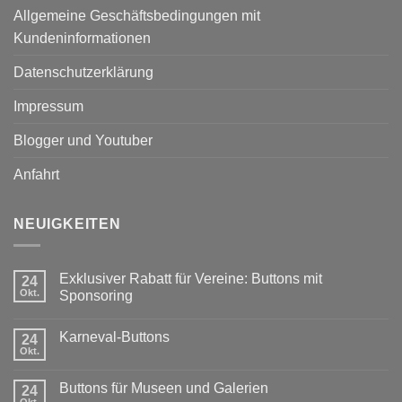
Allgemeine Geschäftsbedingungen mit
Kundeninformationen
Datenschutzerklärung
Impressum
Blogger und Youtuber
Anfahrt
NEUIGKEITEN
Exklusiver Rabatt für Vereine: Buttons mit
24
Okt.
Sponsoring
Keine
Kommentare
Karneval-Buttons
zu
24
Exklusiver
Okt.
Keine
Rabatt
Kommentare
für
zu
Vereine:
Buttons für Museen und Galerien
24
Karneval-
Buttons
Buttons