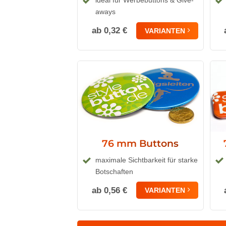
ideal für Werbebuttons & Give-
aways
ab 0,32 €
VARIANTEN
76 mm Buttons
maximale Sichtbarkeit für starke
Botschaften
ab 0,56 €
VARIANTEN