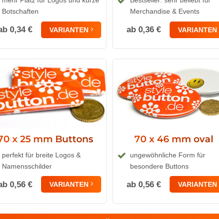
mehr Platz für Logos und kurze
Bestseller: sehr beliebt für
Botschaften
Merchandise & Events
ab 0,34 €
ab 0,36 €
VARIANTEN
VARIANTEN
70 x 25 mm Buttons
70 x 46 mm oval
perfekt für breite Logos &
ungewöhnliche Form für
Namensschilder
besondere Buttons
ab 0,56 €
ab 0,56 €
VARIANTEN
VARIANTEN