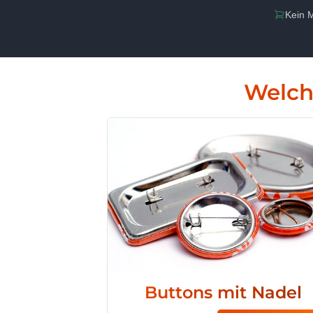
Kein M
Welch
Buttons mit Nadel