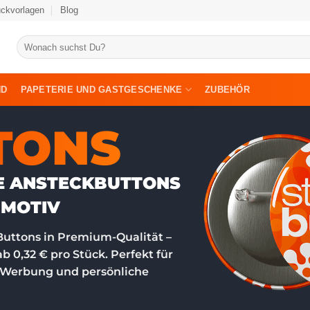
uckvorlagen
Blog
Suche
nach:
ND
PAPETERIE UND GASTGESCHENKE
ZUBEHÖR
TONS
LE ANSTECKBUTTONS
 MOTIV
 Buttons in Premium-Qualität –
ab 0,32 € pro Stück. Perfekt für
 Werbung und persönliche