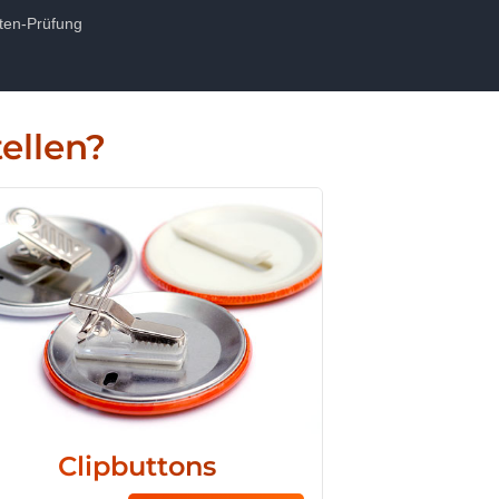
ten-Prüfung
ellen?
Clipbuttons