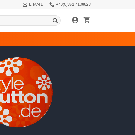
E-MAIL
+49(0)351-4108823