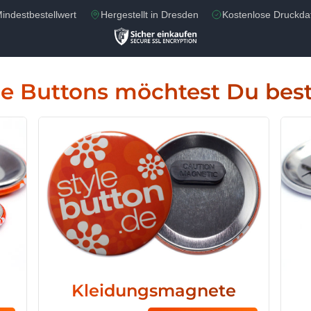
indestbestellwert
Hergestellt in Dresden
Kostenlose Druckda
e Buttons möchtest Du best
Kleidungsmagnete