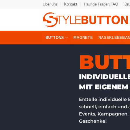
Zum
Über uns
Kontakt
Häufige Fragen/FAQ
Dr
Inhalt
springen
BUTTONS
MAGNETE
NASSKLEBEBA
BUT
INDIVIDUEL
MIT EIGENEM
Erstelle individuelle
schnell, einfach und 
Events, Kampagnen,
Geschenke!