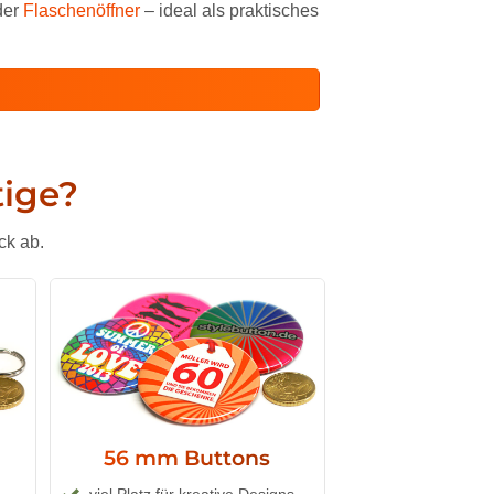
der
Flaschenöffner
– ideal als praktisches
tige?
ck ab.
56 mm Buttons