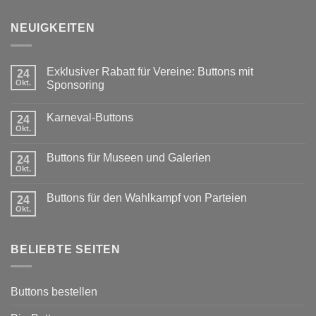
NEUIGKEITEN
Exklusiver Rabatt für Vereine: Buttons mit
24
Okt.
Sponsoring
Keine
Kommentare
Karneval-Buttons
zu
24
Exklusiver
Okt.
Keine
Rabatt
Kommentare
für
zu
Vereine:
Buttons für Museen und Galerien
24
Karneval-
Buttons
Buttons
Okt.
mit
Keine
Sponsoring
Kommentare
zu
Buttons für den Wahlkampf von Parteien
24
Buttons
für
Okt.
Keine
Museen
Kommentare
und
zu
Galerien
Buttons
BELIEBTE SEITEN
für
den
Wahlkampf
von
Parteien
Buttons bestellen