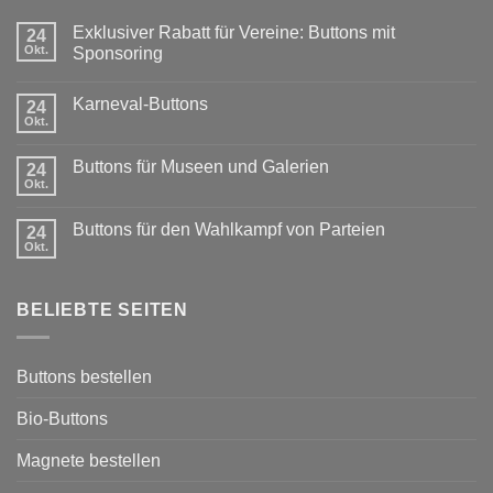
Exklusiver Rabatt für Vereine: Buttons mit
24
Okt.
Sponsoring
Keine
Kommentare
Karneval-Buttons
zu
24
Exklusiver
Okt.
Keine
Rabatt
Kommentare
für
zu
Vereine:
Buttons für Museen und Galerien
24
Karneval-
Buttons
Buttons
Okt.
mit
Keine
Sponsoring
Kommentare
zu
Buttons für den Wahlkampf von Parteien
24
Buttons
für
Okt.
Keine
Museen
Kommentare
und
zu
Galerien
Buttons
BELIEBTE SEITEN
für
den
Wahlkampf
von
Parteien
Buttons bestellen
Bio-Buttons
Magnete bestellen