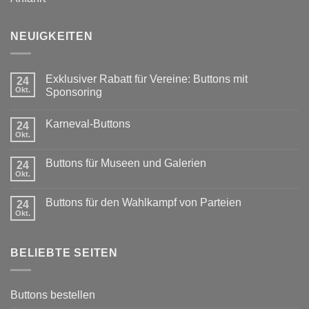
NEUIGKEITEN
Exklusiver Rabatt für Vereine: Buttons mit
24
Okt.
Sponsoring
Keine
Kommentare
Karneval-Buttons
zu
24
Exklusiver
Okt.
Keine
Rabatt
Kommentare
für
zu
Vereine:
Buttons für Museen und Galerien
24
Karneval-
Buttons
Buttons
Okt.
mit
Keine
Sponsoring
Kommentare
zu
Buttons für den Wahlkampf von Parteien
24
Buttons
für
Okt.
Keine
Museen
Kommentare
und
zu
Galerien
Buttons
BELIEBTE SEITEN
für
den
Wahlkampf
von
Parteien
Buttons bestellen