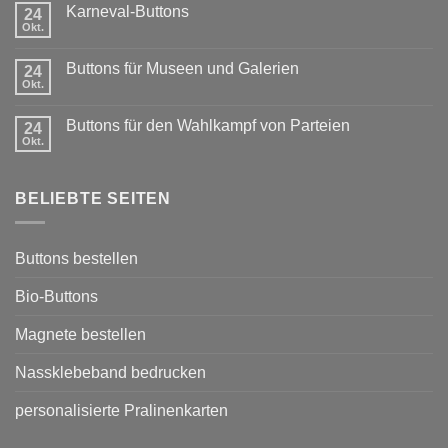
Karneval-Buttons
24
zu
Exklusiver
Okt.
Keine
Rabatt
Kommentare
für
zu
Vereine:
Buttons für Museen und Galerien
24
Karneval-
Buttons
Okt.
Buttons
Keine
mit
Kommentare
Sponsoring
zu
Buttons für den Wahlkampf von Parteien
24
Buttons
Okt.
für
Keine
Museen
Kommentare
und
zu
Galerien
Buttons
BELIEBTE SEITEN
für
den
Wahlkampf
von
Parteien
Buttons bestellen
Bio-Buttons
Magnete bestellen
Nassklebeband bedrucken
personalisierte Pralinenkarten