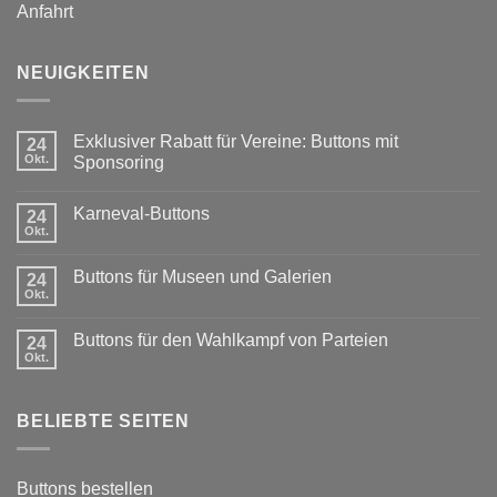
Anfahrt
NEUIGKEITEN
Exklusiver Rabatt für Vereine: Buttons mit
24
Okt.
Sponsoring
Keine
Kommentare
Karneval-Buttons
24
zu
Exklusiver
Okt.
Keine
Rabatt
Kommentare
für
zu
Vereine:
Buttons für Museen und Galerien
24
Karneval-
Buttons
Okt.
Buttons
Keine
mit
Kommentare
Sponsoring
zu
Buttons für den Wahlkampf von Parteien
24
Buttons
Okt.
für
Keine
Museen
Kommentare
und
zu
Galerien
Buttons
BELIEBTE SEITEN
für
den
Wahlkampf
von
Parteien
Buttons bestellen