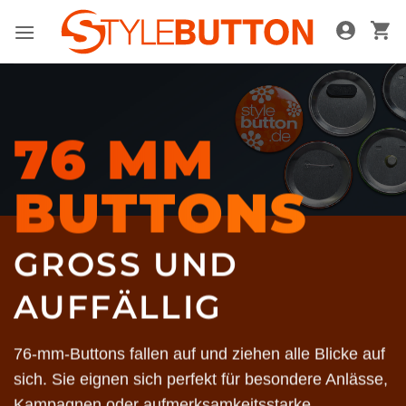
Zum
Inhalt
springen
76 MM
BUTTONS
GROSS UND A
UFFÄLLIG
76-mm-Buttons fallen auf und ziehen alle Blicke auf
sich. Sie eignen sich perfekt für besondere Anlässe,
Kampagnen oder aufmerksamkeitsstarke