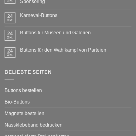
Okt.
Sponsoring
Keine
Kommentare
Karneval-Buttons
zu
24
Exklusiver
Okt.
Keine
Rabatt
Kommentare
für
zu
Vereine:
Buttons für Museen und Galerien
24
Karneval-
Buttons
Buttons
Okt.
mit
Keine
Sponsoring
Kommentare
zu
Buttons für den Wahlkampf von Parteien
24
Buttons
für
Okt.
Keine
Museen
Kommentare
und
zu
Galerien
Buttons
BELIEBTE SEITEN
für
den
Wahlkampf
von
Parteien
Buttons bestellen
Bio-Buttons
Magnete bestellen
Nassklebeband bedrucken