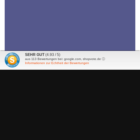
SEHR GUT
(4.93 / 5)
aus
113
Bewertungen bei: google.com, shopvote.de ⓘ
Informationen zur Echtheit der Bewertungen