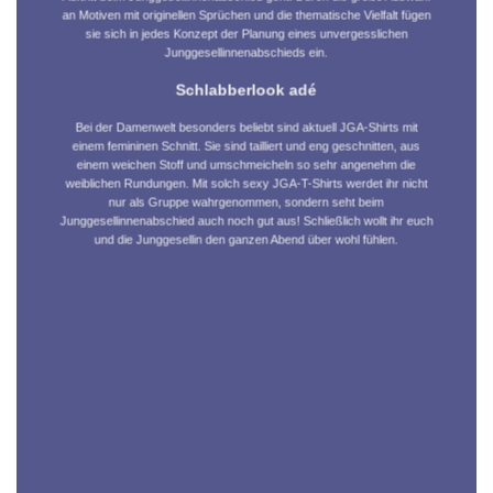
an Motiven mit originellen Sprüchen und die thematische Vielfalt fügen
sie sich in jedes Konzept der Planung eines unvergesslichen
Junggesellinnenabschieds ein.
Schlabberlook adé
Bei der Damenwelt besonders beliebt sind aktuell JGA-Shirts mit
einem femininen Schnitt. Sie sind tailliert und eng geschnitten, aus
einem weichen Stoff und umschmeicheln so sehr angenehm die
weiblichen Rundungen. Mit solch sexy JGA-T-Shirts werdet ihr nicht
nur als Gruppe wahrgenommen, sondern seht beim
Junggesellinnenabschied auch noch gut aus! Schließlich wollt ihr euch
und die Junggesellin den ganzen Abend über wohl fühlen.