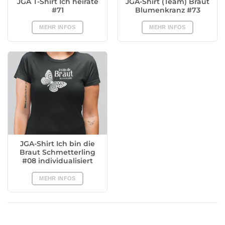
JGA T-Shirt Ich heirate
JGA-Shirt (Team) Braut
#71
Blumenkranz #73
MEHR INFOS
MEHR INFOS
JGA-Shirt Ich bin die
Braut Schmetterling
#08 individualisiert
MEHR INFOS