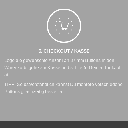
3. CHECKOUT / KASSE
Lege die gewünschte Anzahl an 37 mm Buttons in den
Warenkorb, gehe zur Kasse und schließe Deinen Einkauf
ab.
TIPP: Selbstverständlich kannst Du mehrere verschiedene
Buttons
gleichzeitig bestellen.