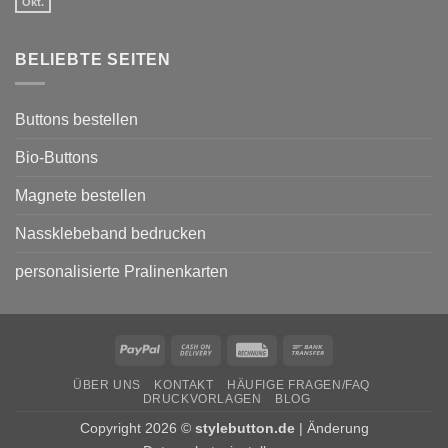
für
Okt.
Keine
Museen
Kommentare
und
zu
Galerien
Buttons
BELIEBTE SEITEN
für
den
Wahlkampf
von
Parteien
Buttons bestellen
Bio-Buttons
Magnete bestellen
Nassklebeband bedrucken
personalisierte Pralinenkarten
PayPal
Cash
Rechung
Bank
On
Transfer
ÜBER UNS
KONTAKT
HÄUFIGE FRAGEN/FAQ
Delivery
DRUCKVORLAGEN
BLOG
Copyright 2026 ©
stylebutton.de
|
Änderung