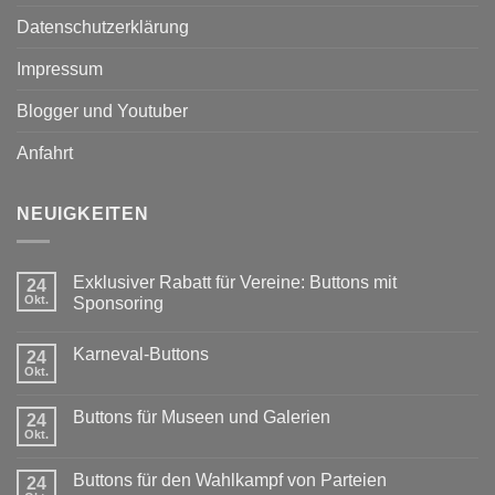
Datenschutzerklärung
Impressum
Blogger und Youtuber
Anfahrt
NEUIGKEITEN
Exklusiver Rabatt für Vereine: Buttons mit
24
Okt.
Sponsoring
Keine
Kommentare
Karneval-Buttons
zu
24
Exklusiver
Okt.
Keine
Rabatt
Kommentare
für
zu
Vereine:
Buttons für Museen und Galerien
24
Karneval-
Buttons
Buttons
Okt.
mit
Keine
Sponsoring
Kommentare
zu
Buttons für den Wahlkampf von Parteien
24
Buttons