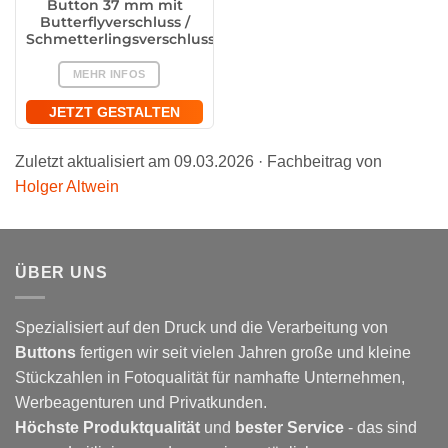
Button 37 mm mit
Butterflyverschluss /
Schmetterlingsverschluss
MEHR INFOS
JETZT GESTALTEN
Zuletzt aktualisiert am 09.03.2026 · Fachbeitrag von
Holger Altwein
ÜBER UNS
Spezialisiert auf den Druck und die Verarbeitung von
Buttons
fertigen wir seit vielen Jahren große und kleine
Stückzahlen in Fotoqualität für namhafte Unternehmen,
Werbeagenturen und Privatkunden.
Höchste Produktqualität
und
bester Service
- das sind