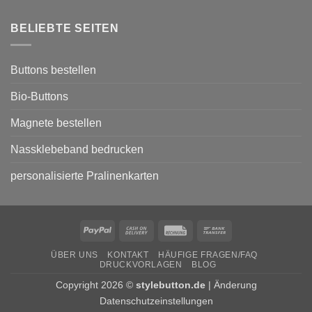
Kommentare
und
zu
Galerien
Buttons
BELIEBTE SEITEN
für
den
Wahlkampf
von
Parteien
Buttons bestellen
Bio-Buttons
Magnete bestellen
Nassklebeband bedrucken
personalisierte Pralinenkarten
PayPal
Cash
Rechung
Bank
On
Transfer
ÜBER UNS
KONTAKT
HÄUFIGE FRAGEN/FAQ
Delivery
DRUCKVORLAGEN
BLOG
Copyright 2026 ©
stylebutton.de
|
Änderung
Datenschutzeinstellungen