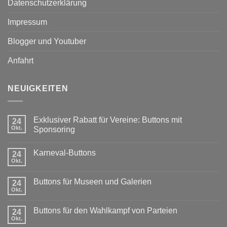
Datenschutzerklärung
Impressum
Blogger und Youtuber
Anfahrt
NEUIGKEITEN
Exklusiver Rabatt für Vereine: Buttons mit
24
Okt.
Sponsoring
Keine
Kommentare
Karneval-Buttons
24
zu
Exklusiver
Okt.
Keine
Rabatt
Kommentare
für
zu
Vereine:
Buttons für Museen und Galerien
24
Karneval-
Buttons
Okt.
Buttons
Keine
mit
Kommentare
Sponsoring
zu
Buttons für den Wahlkampf von Parteien
24
Buttons
Okt.
für
Keine
Museen