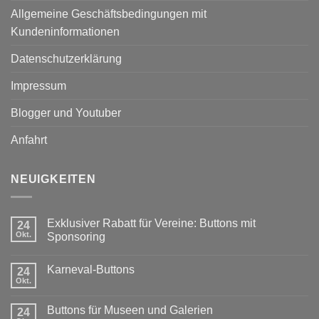
Allgemeine Geschäftsbedingungen mit
Kundeninformationen
Datenschutzerklärung
Impressum
Blogger und Youtuber
Anfahrt
NEUIGKEITEN
Exklusiver Rabatt für Vereine: Buttons mit
24
Okt.
Sponsoring
Keine
Kommentare
Karneval-Buttons
24
zu
Exklusiver
Okt.
Keine
Rabatt
Kommentare
für
zu
Vereine:
Buttons für Museen und Galerien
24
Karneval-
Buttons