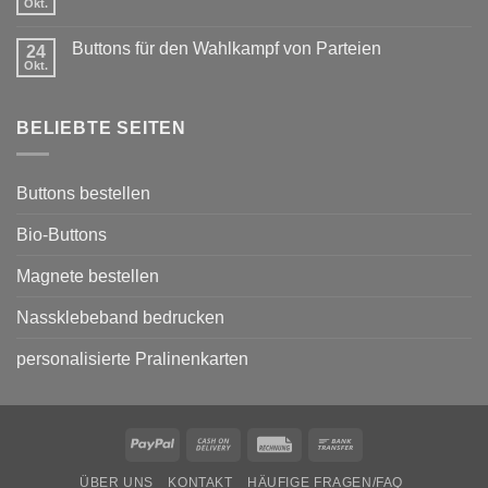
Okt.
Buttons
Keine
mit
Kommentare
Sponsoring
zu
Buttons für den Wahlkampf von Parteien
24
Buttons
Okt.
für
Keine
Museen
Kommentare
und
zu
Galerien
Buttons
BELIEBTE SEITEN
für
den
Wahlkampf
von
Parteien
Buttons bestellen
Bio-Buttons
Magnete bestellen
Nassklebeband bedrucken
personalisierte Pralinenkarten
PayPal
Cash
Rechung
Bank
On
Transfer
ÜBER UNS
KONTAKT
HÄUFIGE FRAGEN/FAQ