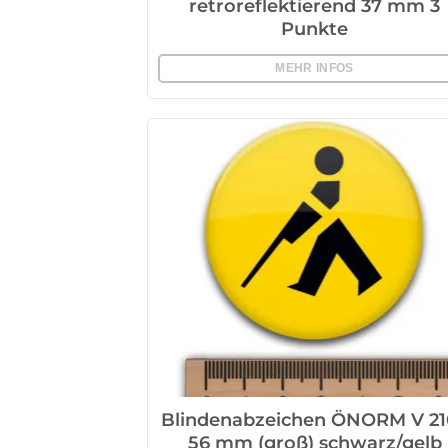
retroreflektierend 37 mm 3
Punkte
MEHR INFOS
Blindenabzeichen ÖNORM V 21
56 mm (groß) schwarz/gelb