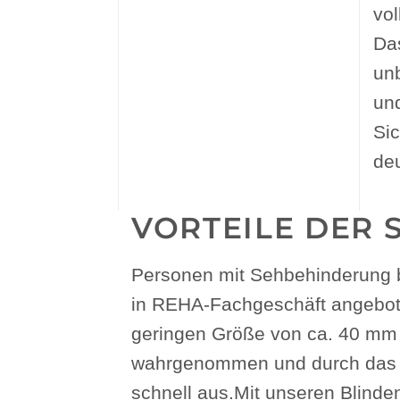
vol
Das
un
und
Si
deu
VORTEILE DER
Personen mit Sehbehinderung b
in REHA-Fachgeschäft angeboten
geringen Größe von ca. 40 mm 
wahrgenommen und durch das Ge
schnell aus.Mit unseren Blinde