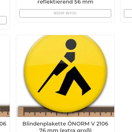
reflektierend 56 mm
MEHR INFOS
06
Blindenplakette ÖNORM V 2106
76 mm (extra groß)