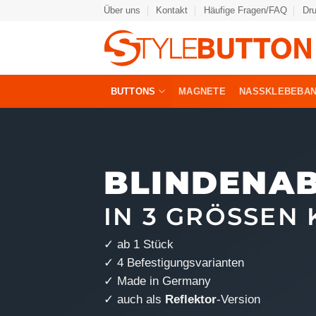
Zum
Über uns
Kontakt
Häufige Fragen/FAQ
Dr
Inhalt
springen
BUTTONS
MAGNETE
NASSKLEBEBA
BLINDENA
IN 3 GRÖSSEN 
✓ ab 1 Stück
✓ 4
Befestigungsvarianten
✓ Made in Germany
✓ auch als
Reflektor
-Version