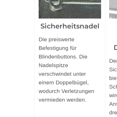
Sicherheitsnadel
Die preiswerte
Befestigung für
Blindenbuttons. Die
De
Nadelspitze
Sic
verschwindet unter
bie
einem Doppelbügel,
Sch
wodurch Verletzungen
wi
vermieden werden.
An
dr