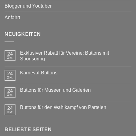
Blogger und Youtuber
Anfahrt
NEUIGKEITEN
Exklusiver Rabatt für Vereine: Buttons mit
24
Okt.
Sponsoring
Keine
Kommentare
Karneval-Buttons
zu
24
Exklusiver
Okt.
Keine
Rabatt
Kommentare
für
zu
Vereine:
Buttons für Museen und Galerien
24
Karneval-
Buttons
Buttons
Okt.
mit
Keine
Sponsoring
Kommentare
zu
Buttons für den Wahlkampf von Parteien
24
Buttons
für
Okt.
Keine
Museen
Kommentare
und
zu
Galerien
Buttons
BELIEBTE SEITEN
für
den