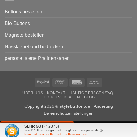
Wahlkampf
von
Parteien
Buttons bestellen
Bio-Buttons
Magnete bestellen
Nassklebeband bedrucken
personalisierte Pralinenkarten
PayPal
Cash
Rechung
Bank
On
Transfer
ÜBER UNS
KONTAKT
HÄUFIGE FRAGEN/FAQ
Delivery
DRUCKVORLAGEN
BLOG
Copyright 2026 ©
stylebutton.de
|
Änderung
Datenschutzeinstellungen
SEHR GUT
(4.93 / 5)
VERTRAG WIDERRUFEN
aus
112
Bewertungen bei: google.com, shopvote.de ⓘ
Informationen zur Echtheit der Bewertungen