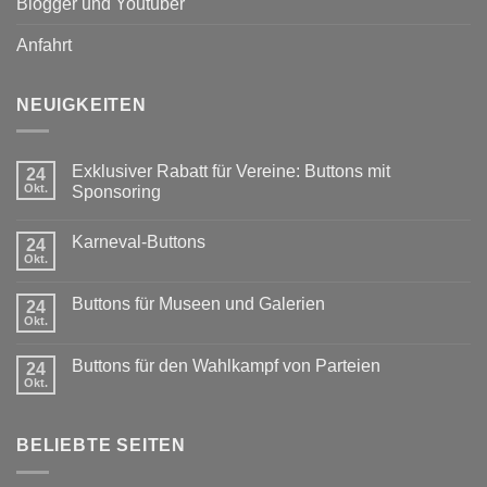
Blogger und Youtuber
Anfahrt
NEUIGKEITEN
Exklusiver Rabatt für Vereine: Buttons mit
24
Okt.
Sponsoring
Keine
Kommentare
Karneval-Buttons
zu
24
Exklusiver
Okt.
Keine
Rabatt
Kommentare
für
zu
Vereine:
Buttons für Museen und Galerien
24
Karneval-
Buttons
Buttons
Okt.
mit
Keine
Sponsoring
Kommentare
zu
Buttons für den Wahlkampf von Parteien
24
Buttons
für
Okt.
Keine
Museen
Kommentare
und
zu
Galerien
Buttons
BELIEBTE SEITEN
für
den
Wahlkampf
von