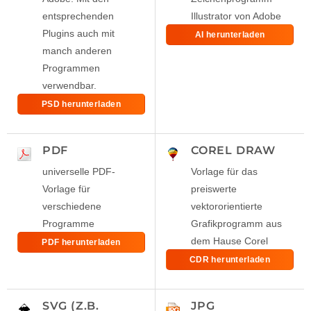
entsprechenden
Illustrator von Adobe
Plugins auch mit
AI herunterladen
manch anderen
Programmen
verwendbar.
PSD herunterladen
PDF
COREL DRAW
universelle PDF-
Vorlage für das
Vorlage für
preiswerte
verschiedene
vektororientierte
Programme
Grafikprogramm aus
dem Hause Corel
PDF herunterladen
CDR herunterladen
SVG (Z.B.
JPG