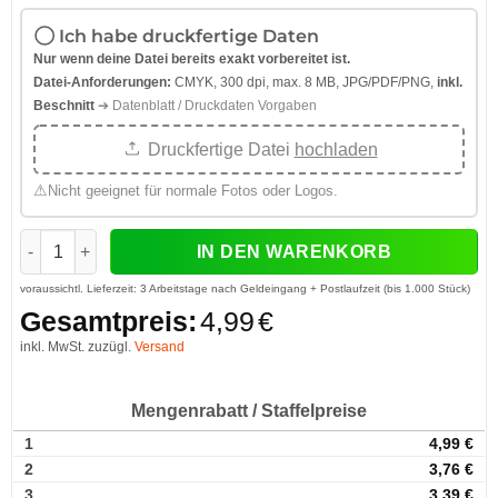
Ich habe druckfertige Daten
Nur wenn deine Datei bereits exakt vorbereitet ist.
Datei-Anforderungen:
CMYK, 300 dpi, max. 8 MB, JPG/PDF/PNG,
inkl.
Beschnitt
➔ Datenblatt / Druckdaten Vorgaben
Druckfertige Datei
hochladen
⚠
Nicht geeignet für normale Fotos oder Logos.
Buttons 76 mm mit Sicherheitsnadel Menge
IN DEN WARENKORB
voraussichtl. Lieferzeit:
3 Arbeitstage nach Geldeingang + Postlaufzeit (bis 1.000 Stück)
Gesamtpreis:
4,99
€
inkl. MwSt. zuzügl.
Versand
Mengenrabatt / Staffelpreise
1
4,99
€
2
3,76
€
3
3,39
€