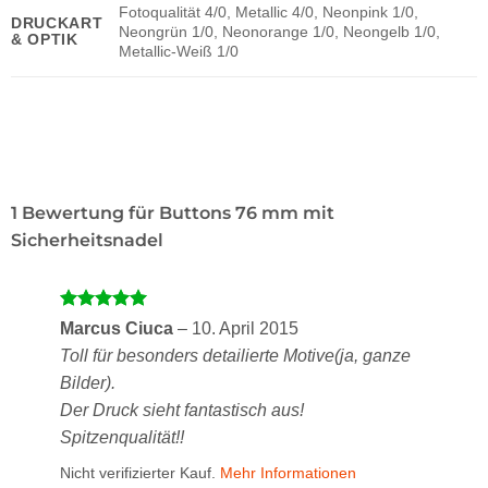
Fotoqualität 4/0, Metallic 4/0, Neonpink 1/0,
DRUCKART
Neongrün 1/0, Neonorange 1/0, Neongelb 1/0,
& OPTIK
Metallic-Weiß 1/0
1 Bewertung für
Buttons 76 mm mit
Sicherheitsnadel
Bewertet
Marcus Ciuca
–
10. April 2015
mit
5
von
Toll für besonders detailierte Motive(ja, ganze
5
Bilder).
Der Druck sieht fantastisch aus!
Spitzenqualität!!
Nicht verifizierter Kauf.
Mehr Informationen