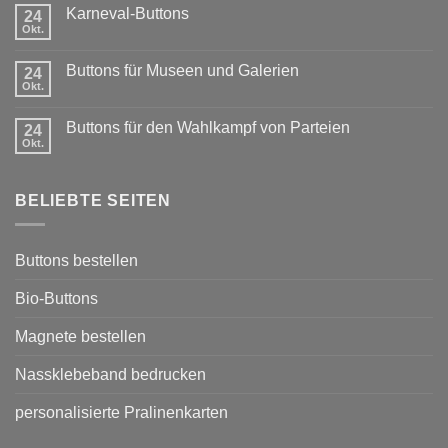
Kommentare
Karneval-Buttons
zu
24
Exklusiver
Okt.
Keine
Rabatt
Kommentare
für
zu
Vereine:
Buttons für Museen und Galerien
24
Karneval-
Buttons
Buttons
Okt.
mit
Keine
Sponsoring
Kommentare
zu
Buttons für den Wahlkampf von Parteien
24
Buttons
für
Okt.
Keine
Museen
Kommentare
und
zu
Galerien
Buttons
BELIEBTE SEITEN
für
den
Wahlkampf
von
Parteien
Buttons bestellen
Bio-Buttons
Magnete bestellen
Nassklebeband bedrucken
personalisierte Pralinenkarten