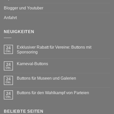
Blogger und Youtuber
Anfahrt
NEUIGKEITEN
Exklusiver Rabatt für Vereine: Buttons mit
24
Okt.
Sponsoring
Keine
Kommentare
Karneval-Buttons
zu
24
Exklusiver
Okt.
Keine
Rabatt
Kommentare
für
zu
Vereine:
Buttons für Museen und Galerien
24
Karneval-
Buttons
Buttons
Okt.
mit
Keine
Sponsoring
Kommentare
zu
Buttons für den Wahlkampf von Parteien
24
Buttons
für
Okt.
Keine
Museen
Kommentare
und
zu
Galerien
Buttons
BELIEBTE SEITEN
für