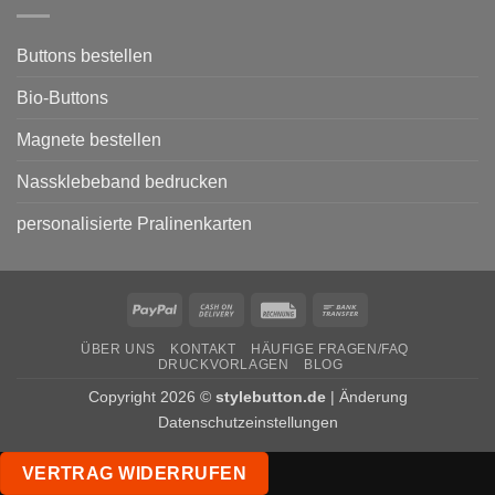
den
Wahlkampf
von
Parteien
Buttons bestellen
Bio-Buttons
Magnete bestellen
Nassklebeband bedrucken
personalisierte Pralinenkarten
PayPal
Cash
Rechung
Bank
On
Transfer
ÜBER UNS
KONTAKT
HÄUFIGE FRAGEN/FAQ
Delivery
DRUCKVORLAGEN
BLOG
Copyright 2026 ©
stylebutton.de
|
Änderung
Datenschutzeinstellungen
VERTRAG WIDERRUFEN