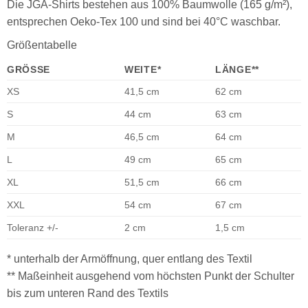
Die JGA-Shirts bestehen aus 100% Baumwolle (165 g/m²),
entsprechen Oeko-Tex 100 und sind bei 40°C waschbar.
Größentabelle
GRÖSSE
WEITE*
LÄNGE**
XS
41,5 cm
62 cm
S
44 cm
63 cm
M
46,5 cm
64 cm
L
49 cm
65 cm
XL
51,5 cm
66 cm
XXL
54 cm
67 cm
Toleranz +/-
2 cm
1,5 cm
* unterhalb der Armöffnung, quer entlang des Textil
** Maßeinheit ausgehend vom höchsten Punkt der Schulter
bis zum unteren Rand des Textils