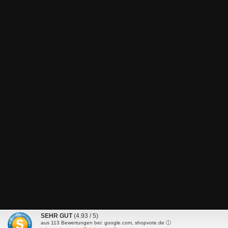
SEHR GUT
(4.93 / 5)
aus
113
Bewertungen bei: google.com, shopvote.de ⓘ