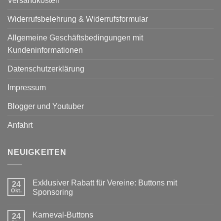
Versandkosten
Widerrufsbelehrung & Widerrufsformular
Allgemeine Geschäftsbedingungen mit
Kundeninformationen
Datenschutzerklärung
Impressum
Blogger und Youtuber
Anfahrt
NEUIGKEITEN
Exklusiver Rabatt für Vereine: Buttons mit
24
Okt.
Sponsoring
Keine
Kommentare
Karneval-Buttons
zu
24