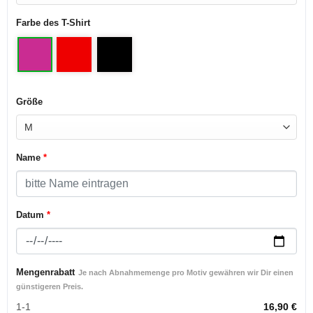
Farbe des T-Shirt
Größe
Name
*
Datum
*
Mengenrabatt
Je nach Abnahmemenge pro Motiv gewähren wir Dir einen
günstigeren Preis.
1-1
16,90
€