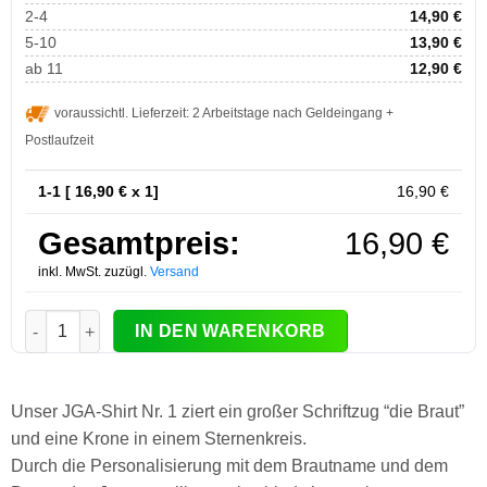
2-4
14,90
€
5-10
13,90
€
ab 11
12,90
€
voraussichtl. Lieferzeit: 2 Arbeitstage nach Geldeingang +
Postlaufzeit
1-1 [
16,90
€ x 1]
16,90
€
Gesamtpreis:
16,90
€
inkl. MwSt. zuzügl.
Versand
JGA T-Shirt Braut Krone #1 personalisiert Menge
IN DEN WARENKORB
Unser JGA-Shirt Nr. 1 ziert ein großer Schriftzug “die Braut”
und eine Krone in einem Sternenkreis.
Durch die Personalisierung mit dem Brautname und dem