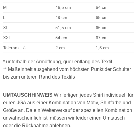
M
46,5 cm
64 cm
L
49 cm
65 cm
XL
51,5 cm
66 cm
XXL
54 cm
67 cm
Toleranz +/-
2 cm
1,5 cm
* unterhalb der Armöffnung, quer entlang des Textil
** Maßeinheit ausgehend vom höchsten Punkt der Schulter
bis zum unteren Rand des Textils
UMTAUSCHHINWEIS
Wir fertigen jedes Shirt individuell für
euren JGA aus einer Kombination von Motiv, Shirtfarbe und
Größe an. Da ein Weiterverkauf der speziellen Kombination
unwahrscheinlich ist, müssen wir leider einen Umtausch
oder die Rücknahme ablehnen.