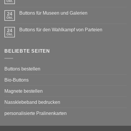
Exklusiver
Okt.
Keine
Rabatt
Kommentare
für
zu
Vereine:
Buttons für Museen und Galerien
24
Karneval-
Buttons
Buttons
Okt.
mit
Keine
Sponsoring
Kommentare
zu
Buttons für den Wahlkampf von Parteien
24
Buttons
für
Okt.
Keine
Museen
Kommentare
und
zu
Galerien
Buttons
BELIEBTE SEITEN
für
den
Wahlkampf
von
Parteien
Buttons bestellen
Bio-Buttons
Magnete bestellen
Nassklebeband bedrucken
personalisierte Pralinenkarten