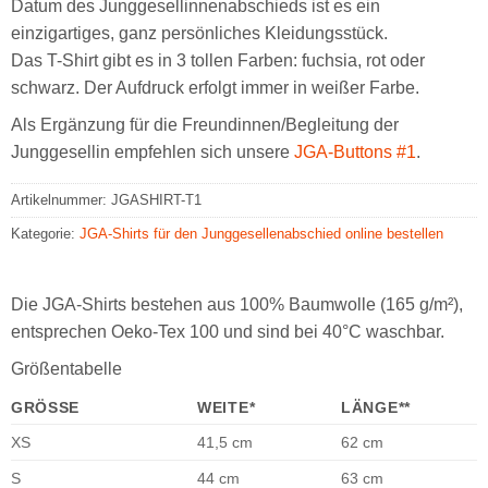
Datum des Junggesellinnenabschieds ist es ein
einzigartiges, ganz persönliches Kleidungsstück.
Das T-Shirt gibt es in 3 tollen Farben: fuchsia, rot oder
schwarz. Der Aufdruck erfolgt immer in weißer Farbe.
Als Ergänzung für die Freundinnen/Begleitung der
Junggesellin empfehlen sich unsere
JGA-Buttons #1
.
Artikelnummer:
JGASHIRT-T1
Kategorie:
JGA-Shirts für den Junggesellenabschied online bestellen
Die JGA-Shirts bestehen aus 100% Baumwolle (165 g/m²),
entsprechen Oeko-Tex 100 und sind bei 40°C waschbar.
Größentabelle
GRÖSSE
WEITE*
LÄNGE**
XS
41,5 cm
62 cm
S
44 cm
63 cm