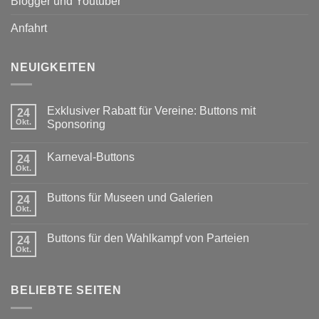
Blogger und Youtuber
Anfahrt
NEUIGKEITEN
Exklusiver Rabatt für Vereine: Buttons mit
24
Okt.
Sponsoring
Keine
Kommentare
Karneval-Buttons
zu
24
Exklusiver
Okt.
Keine
Rabatt
Kommentare
für
zu
Vereine:
Buttons für Museen und Galerien
24
Karneval-
Buttons
Buttons
Okt.
mit
Keine
Sponsoring
Kommentare
zu
Buttons für den Wahlkampf von Parteien
24
Buttons
für
Okt.
Keine
Museen
Kommentare
und
zu
Galerien
Buttons
BELIEBTE SEITEN
für
den
Wahlkampf
von