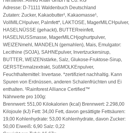
Hersteller: Alfred Ritter GmbH & Co. KG
Adresse: D-71111 Waldenbuch Deutschland
Zutaten: Zucker, Kakaobutter¹, Kakaomasse¹,
VollMILCHpulver, Palmfett*, LAKTOSE, MagerMILCHpulver,
HASELNÜSSE (gehackt), BUTTERreinfett,
HASELNUSSmasse, MagerMILCHjoghurtpulver,
WEIZENmehl, MANDELN (gemahlen), Mais, Emulgator:
Lecithine (SOJA), SAHNEpulver, Invertzuckersirup,
BUTTER, WEIZENstärke, Salz, Glukose-Fruktose-Sirup,
GERSTEnmalzextrakt, SüßMOLKEnpulver,
Feuchthaltemittel: Invertase. *zertifiziert nachhaltig. Kann
Spuren von Erdnüssen, anderen Schalenfrüchten und Ei
enthalten. ¹Rainforest Alliance Certified™
Nährwerte pro 100g:
Brennwert: 551,00 Kilokalorien (kcal) Brennwert: 2.298,00
Kilojoule (kJ) Fett: 34,00 Fett, davon gesättigte Fettsäuren:
19,00 Kohlenhydrate: 53,00 Kohlenhydrate, davon Zucker:
50,00 Eiweiß: 6,90 Salz: 0,22