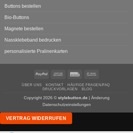
Parteien
Buttons bestellen
Bio-Buttons
Magnete bestellen
Nassklebeband bedrucken
personalisierte Pralinenkarten
PayPal
Cash
Rechung
Bank
On
Transfer
ÜBER UNS
KONTAKT
HÄUFIGE FRAGEN/FAQ
Delivery
DRUCKVORLAGEN
BLOG
Copyright 2026 ©
stylebutton.de
|
Änderung
Datenschutzeinstellungen
VERTRAG WIDERRUFEN