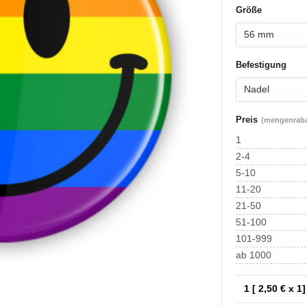
Größe
Befestigung
Preis
(mengenrabat
1
2-4
5-10
11-20
21-50
51-100
101-999
ab 1000
1 [
2,50
€ x 1]