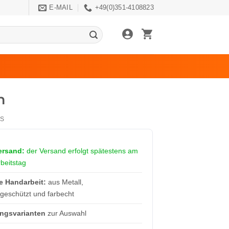
E-MAIL
+49(0)351-4108823
n
S
ersand:
der Versand erfolgt spätestens am
beitstag
e Handarbeit:
aus Metall,
geschützt und farbecht
ungsvarianten
zur Auswahl