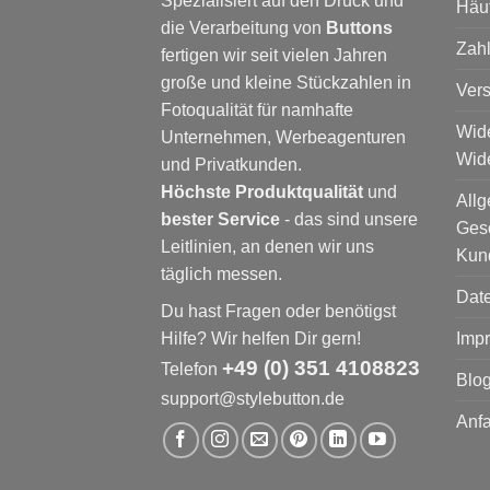
Spezialisiert auf den Druck und
Häu
die Verarbeitung von
Buttons
Zah
fertigen wir seit vielen Jahren
große und kleine Stückzahlen in
Ver
Fotoqualität für namhafte
Wide
Unternehmen, Werbeagenturen
Wide
und Privatkunden.
Höchste Produktqualität
und
All
bester Service
- das sind unsere
Ges
Leitlinien, an denen wir uns
Kun
täglich messen.
Dat
Du hast Fragen oder benötigst
Hilfe? Wir helfen Dir gern!
Imp
+49 (0) 351 4108823
Telefon
Blog
support@stylebutton.de
Anfa