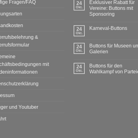
fige Fragen/FAQ
Exklusiver Rabatt für
24
Okt.
Vereine: Buttons mit
lungsarten
Sponsoring
Keine
Kommentare
sandkosten
Karneval-Buttons
zu
24
Exklusiver
Okt.
Keine
Rabatt
rrufsbelehrung &
Kommentare
für
zu
rrufsformular
Vereine:
Buttons für Museen u
24
Karneval-
Buttons
Buttons
Okt.
Galerien
mit
gemeine
Sponsoring
Keine
Kommentare
chäftsbedingungen mit
Buttons für den
zu
24
Buttons
Okt.
Wahlkampf von Partei
deninformationen
für
Museen
Keine
und
Kommentare
enschutzerklärung
Galerien
zu
Buttons
für
ressum
den
Wahlkampf
von
ger und Youtuber
Parteien
hrt