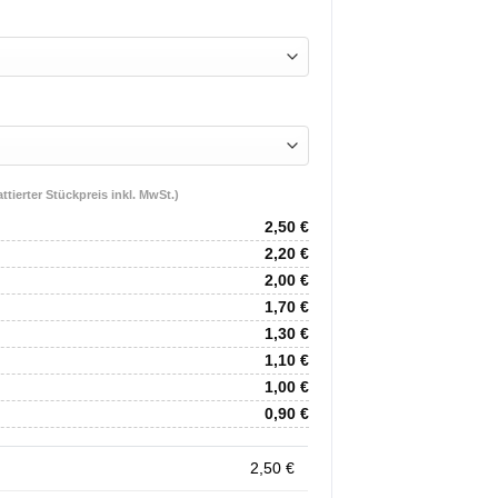
tierter Stückpreis inkl. MwSt.)
2,50
€
2,20
€
2,00
€
1,70
€
1,30
€
1,10
€
1,00
€
0,90
€
2,50
€