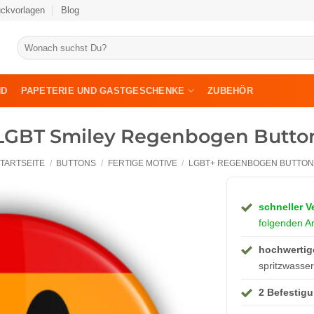
uckvorlagen
Blog
Suche
nach:
ND
PAPETERIE UND GASTGESCHENKE
ZUBEHÖR
LGBT Smiley Regenbogen Butto
TARTSEITE
/
BUTTONS
/
FERTIGE MOTIVE
/
LGBT+ REGENBOGEN BUTTON
schneller V
folgenden Ar
hochwertig
spritzwasser
2 Befestig