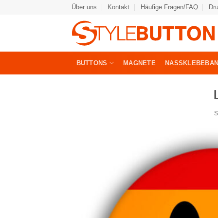
Zum
Über uns
Kontakt
Häufige Fragen/FAQ
Dr
Inhalt
springen
BUTTONS
MAGNETE
NASSKLEBEBA
S