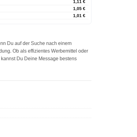
1,11
€
1,05
€
1,01
€
enn Du auf der Suche nach einem
idung. Ob als effizientes Werbemittel oder
r kannst Du Deine Message bestens