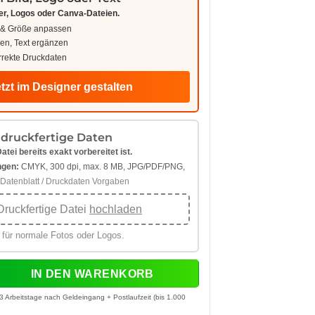
er, Logos oder Canva-Dateien.
 & Größe anpassen
len, Text ergänzen
rrekte Druckdaten
tzt im Designer gestalten
 druckfertige Daten
tei bereits exakt vorbereitet ist.
ngen:
CMYK, 300 dpi, max. 8 MB, JPG/PDF/PNG,
Datenblatt / Druckdaten Vorgaben
ruckfertige Datei
hochladen
 für normale Fotos oder Logos.
chlüsselanhänger mit Karabinerhaken Menge
IN DEN WARENKORB
3 Arbeitstage nach Geldeingang + Postlaufzeit (bis 1.000