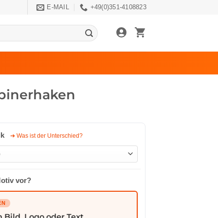
E-MAIL
+49(0)351-4108823
abinerhaken
ik
➔ Was ist der Unterschied?
Motiv vor?
EN
n Bild, Logo oder Text