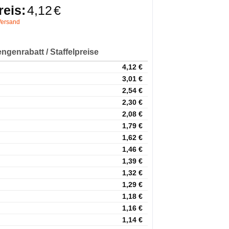
eis:
4,12
€
ersand
ngenrabatt / Staffelpreise
4,12
€
3,01
€
2,54
€
2,30
€
2,08
€
1,79
€
1,62
€
1,46
€
1,39
€
1,32
€
1,29
€
1,18
€
1,16
€
1,14
€