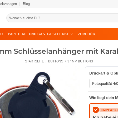
uckvorlagen
Blog
Suche
nach:
ND
PAPETERIE UND GASTGESCHENKE
ZUBEHÖR
mm Schlüsselanhänger mit Kar
STARTSEITE
/
BUTTONS
/
37 MM BUTTONS
Druckart & Opt
Wie liegt dein 
EMPFOHL
Ich habe ei