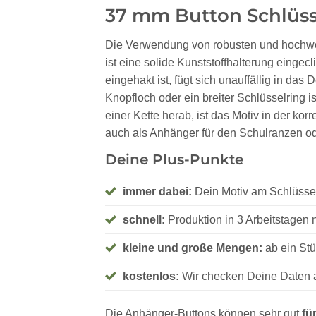
37 mm Button Schlüs
Die Verwendung von robusten und hochwert
ist eine solide Kunststoffhalterung eingec
eingehakt ist, fügt sich unauffällig in da
Knopfloch oder ein breiter Schlüsselring 
einer Kette herab, ist das Motiv in der k
auch als Anhänger für den Schulranzen od
Deine Plus-Punkte
immer dabei:
Dein Motiv am Schlüss
schnell:
Produktion in 3 Arbeitstagen 
kleine und große Mengen:
ab ein Stü
kostenlos:
Wir checken Deine Daten a
Die Anhänger-Buttons können sehr gut
fü