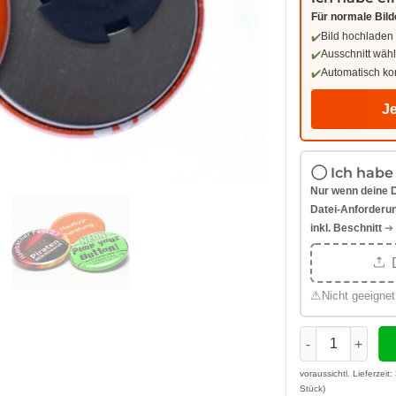
Für normale Bild
Bild hochladen
Ausschnitt wäh
Automatisch ko
Je
Ich habe
Nur wenn deine Da
Datei-Anforderu
inkl. Beschnitt
➔ 
D
⚠
Nicht geeignet
Button 37 mm S
voraussichtl. Lieferzeit:
Stück)