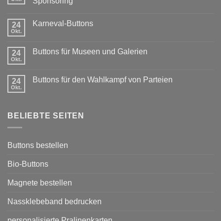
Sponsoring
Keine
Kommentare
Karneval-Buttons
zu
24
Exklusiver
Okt.
Keine
Rabatt
Kommentare
für
zu
Vereine:
Buttons für Museen und Galerien
24
Karneval-
Buttons
Buttons
Okt.
mit
Keine
Sponsoring
Kommentare
zu
Buttons für den Wahlkampf von Parteien
24
Buttons
für
Okt.
Keine
Museen
Kommentare
und
zu
Galerien
Buttons
BELIEBTE SEITEN
für
den
Wahlkampf
von
Parteien
Buttons bestellen
Bio-Buttons
Magnete bestellen
Nassklebeband bedrucken
personalisierte Pralinenkarten