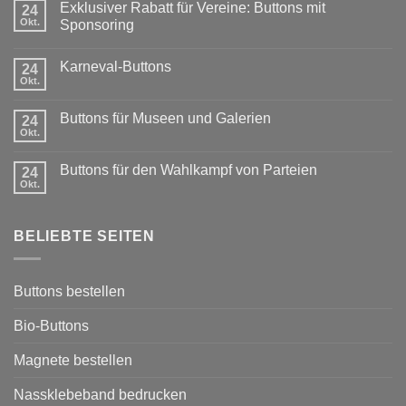
Exklusiver Rabatt für Vereine: Buttons mit
24
Okt.
Sponsoring
Keine
Kommentare
Karneval-Buttons
zu
24
Exklusiver
Okt.
Keine
Rabatt
Kommentare
für
zu
Vereine:
Buttons für Museen und Galerien
24
Karneval-
Buttons
Buttons
Okt.
mit
Keine
Sponsoring
Kommentare
zu
Buttons für den Wahlkampf von Parteien
24
Buttons
für
Okt.
Keine
Museen
Kommentare
und
zu
Galerien
Buttons
BELIEBTE SEITEN
für
den
Wahlkampf
von
Parteien
Buttons bestellen
Bio-Buttons
Magnete bestellen
Nassklebeband bedrucken