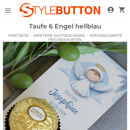
Zum
Inhalt
springen
Taufe 6 Engel hellblau
STARTSEITE
/
PAPETERIE GASTGESCHENKE
/
PERSONALISIERTE
PRALINEN-KARTEN