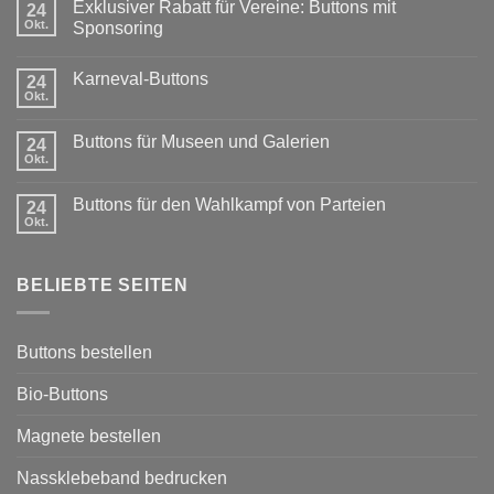
Exklusiver Rabatt für Vereine: Buttons mit
24
Okt.
Sponsoring
Keine
Kommentare
Karneval-Buttons
zu
24
Exklusiver
Okt.
Keine
Rabatt
Kommentare
für
zu
Vereine:
Buttons für Museen und Galerien
24
Karneval-
Buttons
Buttons
Okt.
mit
Keine
Sponsoring
Kommentare
zu
Buttons für den Wahlkampf von Parteien
24
Buttons
für
Okt.
Keine
Museen
Kommentare
und
zu
Galerien
Buttons
BELIEBTE SEITEN
für
den
Wahlkampf
von
Parteien
Buttons bestellen
Bio-Buttons
Magnete bestellen
Nassklebeband bedrucken