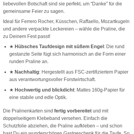
liebevollen Botschaft sind sie perfekt, um “Danke” für die
gemeinsame Feier zu sagen.
Ideal für Ferrero Rocher, Küsschen, Raffaello, Mozartkugeln
und andere verpackte Leckereien – wähle die Praline, die
zu Deinem Fest passt!
★
Hübsches Taufdesign mit süßem Engel
: Die rund
gestanzte Seite fügt sich harmonisch an die Form einer
runden Praline an.
★
Nachhaltig
: Hergestellt aus FSC-zertifiziertem Papier
aus verantwortungsvoller Forstwirtschaft.
★
Hochwertig und blickdicht
: Mattes 160g-Papier für
eine stabile und edle Optik.
Die Pralinenkarten sind
fertig vorbereitet
und mit
doppelseitigem Klebeband versehen. Einfach die
Schutzfolie abziehen, die Praline aufkleben – und schon
hast Du ein wunderschönes Gastgeschenk für die Taufe. So