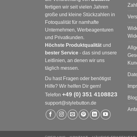
Zah
fertigen wir seit vielen Jahren
große und kleine Stückzahlen in
Ver
Fotoqualität für namhafte
Wide
Unternehmen, Werbeagenturen
Wide
und Privatkunden.
Höchste Produktqualität
und
All
bester Service
- das sind unsere
Ges
Leitlinien, an denen wir uns
Kun
täglich messen.
Dat
Du hast Fragen oder benötigst
Hilfe? Wir helfen Dir gern!
Imp
+49 (0) 351 4108823
Telefon
Blog
support@stylebutton.de
Anfa