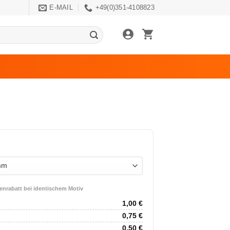
E-MAIL
+49(0)351-4108823
nrabatt bei identischem Motiv
1,00
€
0,75
€
0,50
€