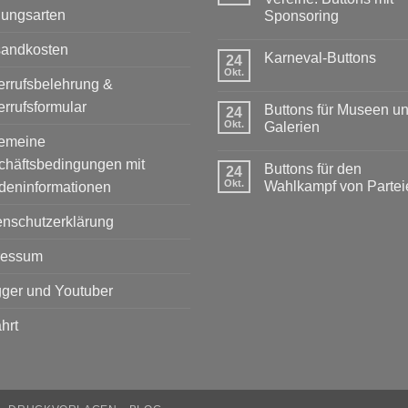
lungsarten
Sponsoring
Keine
Kommentare
sandkosten
Karneval-Buttons
zu
24
Exklusiver
Okt.
Keine
Rabatt
rrufsbelehrung &
Kommentare
für
zu
rrufsformular
Vereine:
Buttons für Museen u
24
Karneval-
Buttons
Buttons
Okt.
Galerien
mit
gemeine
Sponsoring
Keine
Kommentare
chäftsbedingungen mit
Buttons für den
zu
24
Buttons
Okt.
Wahlkampf von Partei
deninformationen
für
Museen
Keine
und
Kommentare
enschutzerklärung
Galerien
zu
Buttons
für
ressum
den
Wahlkampf
von
ger und Youtuber
Parteien
hrt