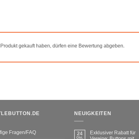
Produkt gekauft haben, dürfen eine Bewertung abgeben.
YLEBUTTON.DE
NEUIGKEITEN
fige Fragen/FAQ
Exklusiver Rabatt für
24
Okt.
Vereine: Buttons mit