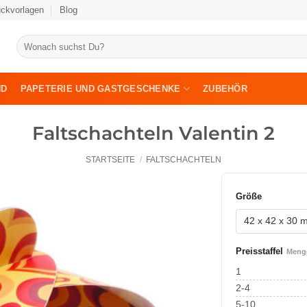
uckvorlagen
Blog
Suche
nach:
ND
PAPETERIE UND GASTGESCHENKE
ZUBEHÖR
Faltschachteln Valentin 2
STARTSEITE
/
FALTSCHACHTELN
Größe
Preisstaffel
Menge
1
2-4
5-10