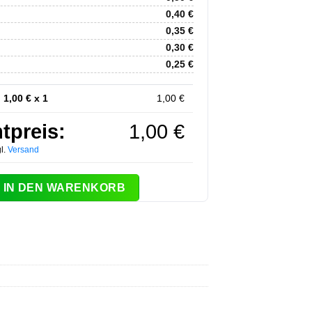
0,40
€
0,35
€
0,30
€
0,25
€
:
1,00
€ x 1
1,00
€
tpreis:
1,00
€
l.
Versand
 Valentin 2 Menge
IN DEN WARENKORB