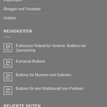
Blogger und Youtuber
Anfahrt
NEUIGKEITEN
Exklusiver Rabatt für Vereine: Buttons mit
24
Okt.
Sponsoring
Keine
Kommentare
Karneval-Buttons
zu
24
Exklusiver
Okt.
Keine
Rabatt
Kommentare
für
zu
Vereine:
Buttons für Museen und Galerien
24
Karneval-
Buttons
Buttons
Okt.
mit
Keine
Sponsoring
Kommentare
zu
Buttons für den Wahlkampf von Parteien
24
Buttons
für
Okt.
Keine
Museen
Kommentare
und
zu
Galerien
Buttons
BELIEBTE SEITEN
für