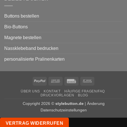
den
Wahlkampf
von
Parteien
Buttons bestellen
Bio-Buttons
Magnete bestellen
Nassklebeband bedrucken
personalisierte Pralinenkarten
PayPal
Cash
Rechung
Bank
On
Transfer
ÜBER UNS
KONTAKT
HÄUFIGE FRAGEN/FAQ
Delivery
DRUCKVORLAGEN
BLOG
Copyright 2026 ©
stylebutton.de
|
Änderung
Datenschutzeinstellungen
VERTRAG WIDERRUFEN