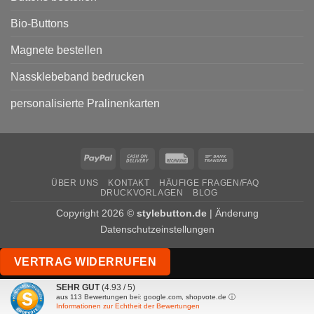
Bio-Buttons
Magnete bestellen
Nassklebeband bedrucken
personalisierte Pralinenkarten
PayPal
Cash
Rechung
Bank
On
Transfer
ÜBER UNS
KONTAKT
HÄUFIGE FRAGEN/FAQ
Delivery
DRUCKVORLAGEN
BLOG
Copyright 2026 ©
stylebutton.de
|
Änderung
Datenschutzeinstellungen
VERTRAG WIDERRUFEN
SEHR GUT
(4.93 / 5)
aus
113
Bewertungen bei: google.com, shopvote.de ⓘ
Informationen zur Echtheit der Bewertungen