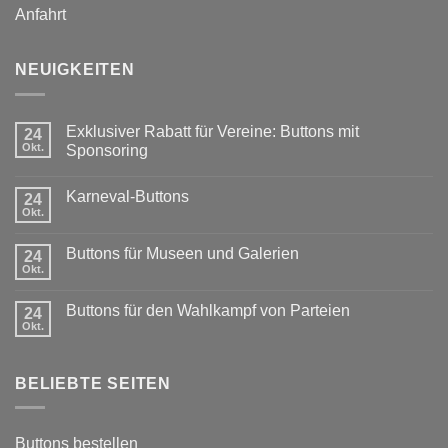
Anfahrt
NEUIGKEITEN
Exklusiver Rabatt für Vereine: Buttons mit
24
Okt.
Sponsoring
Keine
Kommentare
Karneval-Buttons
zu
24
Exklusiver
Okt.
Keine
Rabatt
Kommentare
für
zu
Vereine:
Buttons für Museen und Galerien
24
Karneval-
Buttons
Buttons
Okt.
mit
Keine
Sponsoring
Kommentare
zu
Buttons für den Wahlkampf von Parteien
24
Buttons
für
Okt.
Keine
Museen
Kommentare
und
zu
Galerien
Buttons
BELIEBTE SEITEN
für
den
Wahlkampf
von
Parteien
Buttons bestellen