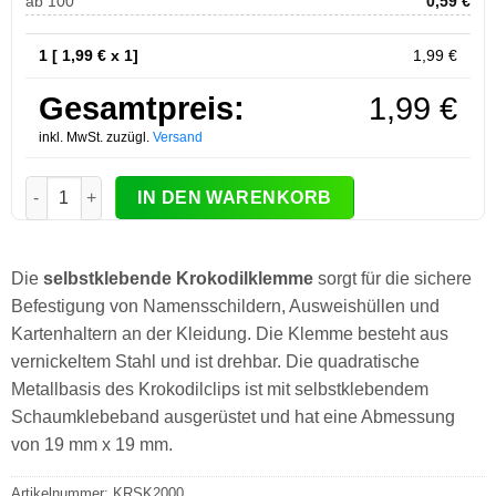
ab 100
0,59
€
1 [
1,99
€ x 1]
1,99
€
Gesamtpreis:
1,99
€
inkl. MwSt. zuzügl.
Versand
Krokoclip/Krokodilklemme selbstklebend Menge
IN DEN WARENKORB
Die
selbstklebende Krokodilklemme
sorgt für die sichere
Befestigung von Namensschildern, Ausweishüllen und
Kartenhaltern an der Kleidung. Die Klemme besteht aus
vernickeltem Stahl und ist drehbar. Die quadratische
Metallbasis des Krokodilclips ist mit selbstklebendem
Schaumklebeband ausgerüstet und hat eine Abmessung
von 19 mm x 19 mm.
Artikelnummer:
KRSK2000