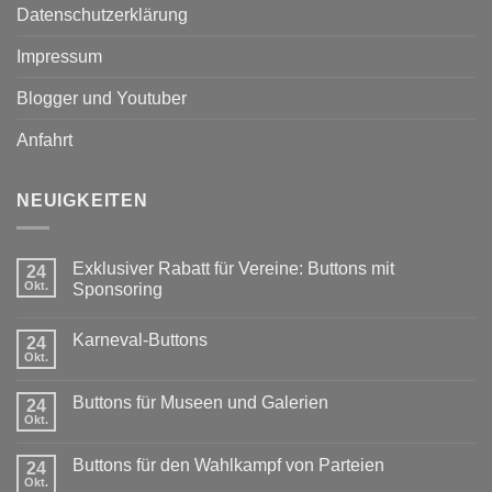
Datenschutzerklärung
Impressum
Blogger und Youtuber
Anfahrt
NEUIGKEITEN
Exklusiver Rabatt für Vereine: Buttons mit
24
Okt.
Sponsoring
Keine
Kommentare
Karneval-Buttons
zu
24
Exklusiver
Okt.
Keine
Rabatt
Kommentare
für
zu
Vereine:
Buttons für Museen und Galerien
24
Karneval-
Buttons
Buttons
Okt.
mit
Keine
Sponsoring
Kommentare
zu
Buttons für den Wahlkampf von Parteien
24
Buttons
für
Okt.
Keine