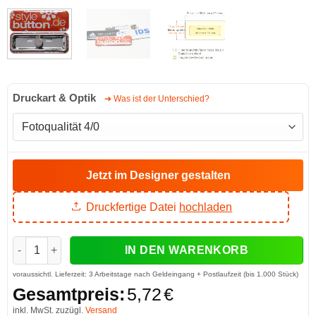
Druckart & Optik
➔ Was ist der Unterschied?
Jetzt im Designer gestalten
Druckfertige Datei
hochladen
rechteckige Buttons 70 x 25 mm mit Supermagnet (abnehmbar
IN DEN WARENKORB
voraussichtl. Lieferzeit:
3 Arbeitstage nach Geldeingang + Postlaufzeit (bis 1.000 Stück)
Gesamtpreis:
5,72
€
inkl. MwSt. zuzügl.
Versand