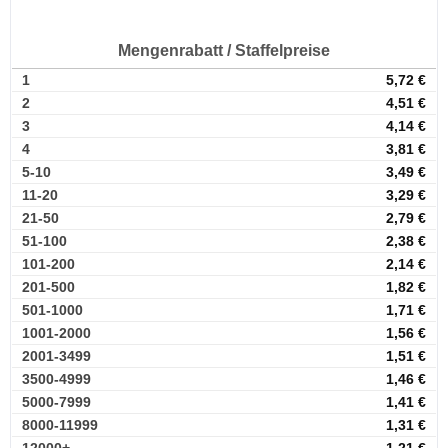
Mengenrabatt / Staffelpreise
1
5,72
€
2
4,51
€
3
4,14
€
4
3,81
€
5-10
3,49
€
11-20
3,29
€
21-50
2,79
€
51-100
2,38
€
101-200
2,14
€
201-500
1,82
€
501-1000
1,71
€
1001-2000
1,56
€
2001-3499
1,51
€
3500-4999
1,46
€
5000-7999
1,41
€
8000-11999
1,31
€
12000+
1,21
€