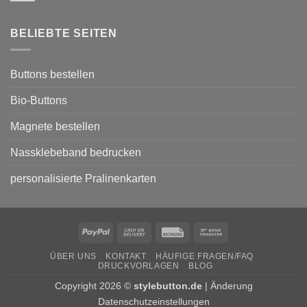
Museen
Kommentare
und
zu
Galerien
Buttons
BELIEBTE SEITEN
für
den
Wahlkampf
von
Parteien
Buttons bestellen
Bio-Buttons
Magnete bestellen
Nassklebeband bedrucken
personalisierte Pralinenkarten
PayPal
Cash
Rechung
Bank
On
Transfer
ÜBER UNS
KONTAKT
HÄUFIGE FRAGEN/FAQ
Delivery
DRUCKVORLAGEN
BLOG
Copyright 2026 ©
stylebutton.de
|
Änderung
Datenschutzeinstellungen