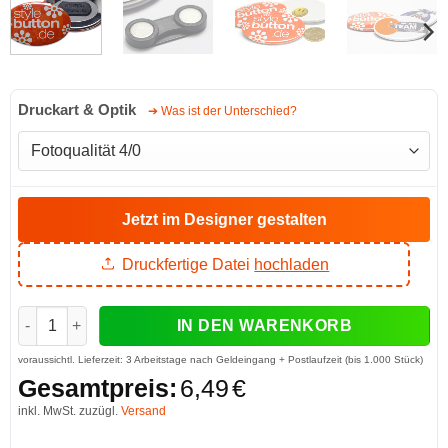
Druckart & Optik
➔ Was ist der Unterschied?
Jetzt im Designer gestalten
Druckfertige Datei
hochladen
Ovale Buttons mit Kleidungsmagnet Menge
IN DEN WARENKORB
voraussichtl. Lieferzeit:
3 Arbeitstage nach Geldeingang + Postlaufzeit (bis 1.000 Stück)
Gesamtpreis:
6,49
€
inkl. MwSt. zuzügl.
Versand