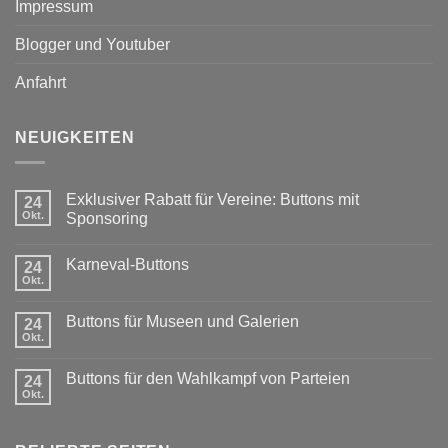
Impressum
Blogger und Youtuber
Anfahrt
NEUIGKEITEN
Exklusiver Rabatt für Vereine: Buttons mit
24
Okt.
Sponsoring
Keine
Kommentare
Karneval-Buttons
zu
24
Exklusiver
Okt.
Keine
Rabatt
Kommentare
für
zu
Vereine:
Buttons für Museen und Galerien
24
Karneval-
Buttons
Buttons
Okt.
mit
Keine
Sponsoring
Kommentare
zu
Buttons für den Wahlkampf von Parteien
24
Buttons
für
Okt.
Keine
Museen
Kommentare
und
zu
Galerien
Buttons