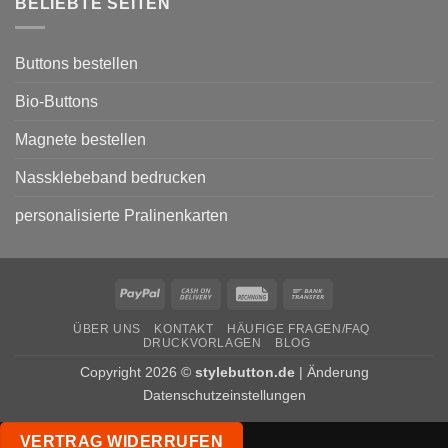
BELIEBTE SEITEN
für
den
Wahlkampf
von
Parteien
Buttons bestellen
Bio-Buttons
Magnete bestellen
Nassklebeband bedrucken
personalisierte Pralinenkarten
PayPal
Cash
Rechung
Bank
On
Transfer
ÜBER UNS
KONTAKT
HÄUFIGE FRAGEN/FAQ
Delivery
DRUCKVORLAGEN
BLOG
Copyright 2026 ©
stylebutton.de
|
Änderung
Datenschutzeinstellungen
VERTRAG WIDERRUFEN