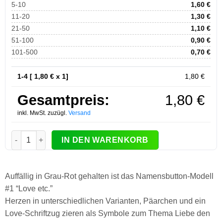
5-10
1,60
€
11-20
1,30
€
21-50
1,10
€
51-100
0,90
€
101-500
0,70
€
1-4 [
1,80
€ x 1]
1,80
€
Gesamtpreis:
1,80
€
inkl. MwSt. zuzügl.
Versand
Namensbutton #1 love etc. Menge
IN DEN WARENKORB
Auffällig in Grau-Rot gehalten ist das Namensbutton-Modell
#1 “Love etc.”
Herzen in unterschiedlichen Varianten, Päarchen und ein
Love-Schriftzug zieren als Symbole zum Thema Liebe den