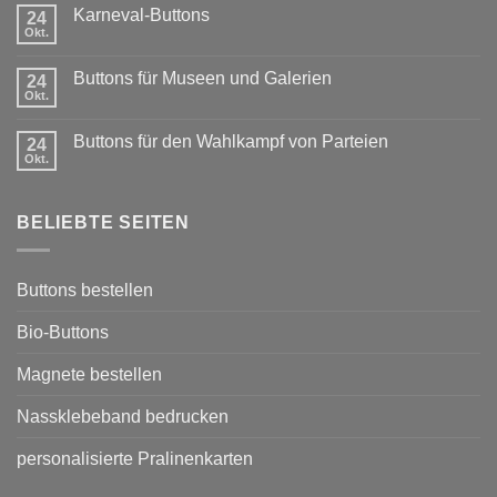
Kommentare
Karneval-Buttons
zu
24
Exklusiver
Okt.
Keine
Rabatt
Kommentare
für
zu
Vereine:
Buttons für Museen und Galerien
24
Karneval-
Buttons
Buttons
Okt.
mit
Keine
Sponsoring
Kommentare
zu
Buttons für den Wahlkampf von Parteien
24
Buttons
für
Okt.
Keine
Museen
Kommentare
und
zu
Galerien
Buttons
BELIEBTE SEITEN
für
den
Wahlkampf
von
Parteien
Buttons bestellen
Bio-Buttons
Magnete bestellen
Nassklebeband bedrucken
personalisierte Pralinenkarten