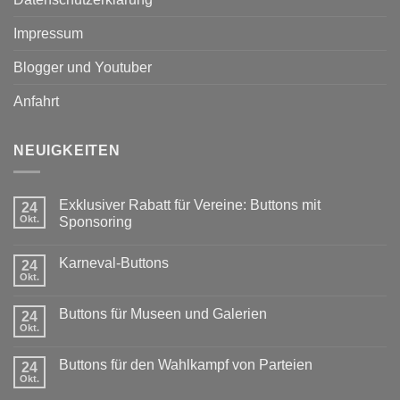
Impressum
Blogger und Youtuber
Anfahrt
NEUIGKEITEN
Exklusiver Rabatt für Vereine: Buttons mit
24
Okt.
Sponsoring
Keine
Kommentare
Karneval-Buttons
24
zu
Exklusiver
Okt.
Keine
Rabatt
Kommentare
für
zu
Vereine:
Buttons für Museen und Galerien
24
Karneval-
Buttons
Okt.
Buttons
Keine
mit
Kommentare
Sponsoring
zu
Buttons für den Wahlkampf von Parteien
24
Buttons
Okt.
für
Keine
Museen
Kommentare