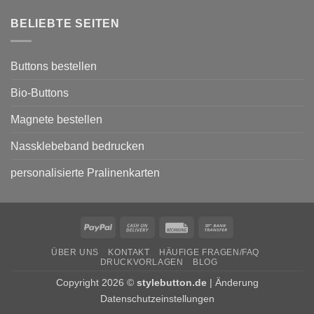
und
zu
Galerien
Buttons
BELIEBTE SEITEN
für
den
Wahlkampf
von
Parteien
Buttons bestellen
Bio-Buttons
Magnete bestellen
Nassklebeband bedrucken
personalisierte Pralinenkarten
PayPal
Cash
Rechung
Bank
On
Transfer
ÜBER UNS
KONTAKT
HÄUFIGE FRAGEN/FAQ
Delivery
DRUCKVORLAGEN
BLOG
Copyright 2026 ©
stylebutton.de
|
Änderung
Datenschutzeinstellungen