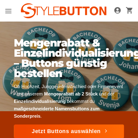
Zum
Inhalt
springen
Mengenrabatt &
Einzelindividualisierun
– Buttons günstig
bestellen
Ob Hochzeit, Junggesellenabschied oder Firmenevent
– mit unserem
Mengenrabatt ab 2 Stück
und der
Einzelindividualisierung
bekommst du
maßgeschneiderte Namensbuttons zum
Sonderpreis
.
Jetzt Buttons auswählen