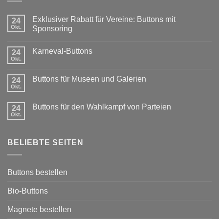
Exklusiver Rabatt für Vereine: Buttons mit
24
Okt.
Sponsoring
Keine
Kommentare
Karneval-Buttons
24
zu
Exklusiver
Okt.
Keine
Rabatt
Kommentare
für
zu
Vereine:
Buttons für Museen und Galerien
24
Karneval-
Buttons
Okt.
Buttons
Keine
mit
Kommentare
Sponsoring
zu
Buttons für den Wahlkampf von Parteien
24
Buttons
Okt.
für
Keine
Museen
Kommentare
und
zu
Galerien
Buttons
BELIEBTE SEITEN
für
den
Wahlkampf
von
Parteien
Buttons bestellen
Bio-Buttons
Magnete bestellen