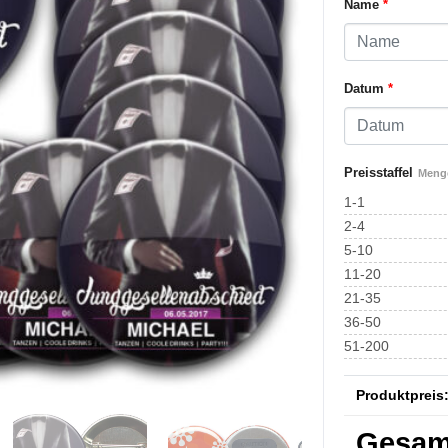
Name
*
Datum
*
Preisstaffel
Menge
1-1
2-4
5-10
11-20
21-35
36-50
51-200
Produktpreis
Gesam