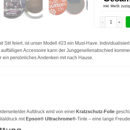
inkl. MwSt. zuzüg
JGA-Button Mo
Stil feiert, ist unser Modell #23 ein Must-Have. Individualisier
m auffälligen Accessoire kann der Junggesellenabschied komme
er ein persönliches Andenken mit nach Hause.
orderseite/der Aufdruck wird von einer
Kratzschutz-Folie
geschü
italdruck mit
Epson® Ultrachrome®
-Tinte – eine lange Freude 
ttung