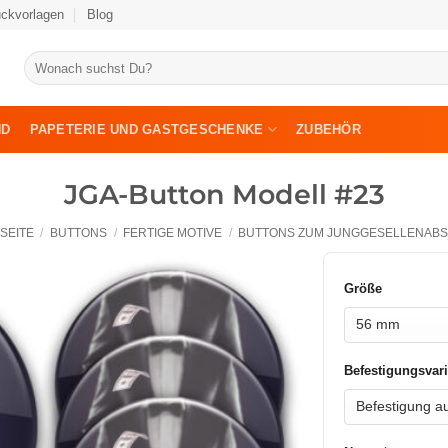
uckvorlagen
Blog
Suche
nach:
ND
PAPETERIE UND GASTGESCHENKE
ZUBEHÖR
JGA-Button Modell #23
SEITE
/
BUTTONS
/
FERTIGE MOTIVE
/
BUTTONS ZUM JUNGGESELLENABS
Größe
Befestigungsvari