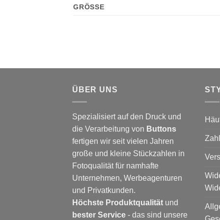
GRÖSSE
ÜBER UNS
ST
Spezialisiert auf den Druck und
Häu
die Verarbeitung von
Buttons
Zah
fertigen wir seit vielen Jahren
große und kleine Stückzahlen in
Ver
Fotoqualität für namhafte
Wide
Unternehmen, Werbeagenturen
Wide
und Privatkunden.
Höchste Produktqualität
und
All
bester Service
- das sind unsere
Ges