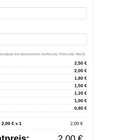
nrabatt bei identischem Aufdruck; Preis inkl. MwSt.
2,50
€
2,00
€
1,80
€
1,50
€
1,20
€
1,00
€
0,80
€
:
2,00
€ x 1
2,00
€
tpreis:
2,00
€