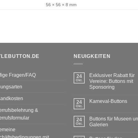
56 × 56 × 8 mm
YLEBUTTON.DE
NEUIGKEITEN
fige Fragen/FAQ
Exklusiver Rabatt für
24
Okt.
Vereine: Buttons mit
lungsarten
Sponsoring
Keine
Kommentare
sandkosten
Karneval-Buttons
zu
24
Exklusiver
Okt.
Keine
Rabatt
rrufsbelehrung &
Kommentare
für
zu
rrufsformular
Vereine:
Buttons für Museen u
24
Karneval-
Buttons
Buttons
Okt.
Galerien
mit
gemeine
Sponsoring
Keine
Kommentare
chäftsbedingungen mit