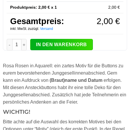
Produktpreis:
2,00
€ x 1
2,00
€
Gesamtpreis:
2,00
€
inkl. MwSt. zuzügl.
Versand
JGA-Button Modell #32 Menge
IN DEN WARENKORB
Rosa Rosen in Aquarell: ein zartes Motiv für die Buttons zu
eurem bevorstehenden Junggesellinnenabschied. Gern
kann ein Aufdruck von
(Braut)name und Datum
erfolgen.
Mit diesen Ansteckbuttons habt ihr eine tolle Deko für den
Junggesellenabschied. Zusätzlich hat jede Teilnehmerin ein
persönliches Andenken an die Feier.
WICHTIG!
Bitte achte auf die Auswahl des korrekten Motives bei den
Optionen unter “Motiv” (gleich der erste Punkt). In der Regel