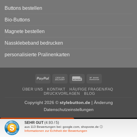
von
Parteien
Buttons bestellen
Bio-Buttons
Magnete bestellen
Nassklebeband bedrucken
personalisierte Pralinenkarten
PayPal
Cash
Rechung
Bank
On
Transfer
ÜBER UNS
KONTAKT
HÄUFIGE FRAGEN/FAQ
Delivery
DRUCKVORLAGEN
BLOG
Copyright 2026 ©
stylebutton.de
|
Änderung
Datenschutzeinstellungen
SEHR GUT
(4.93 / 5)
VERTRAG WIDERRUFEN
aus
113
Bewertungen bei: google.com, shopvote.de ⓘ
Informationen zur Echtheit der Bewertungen