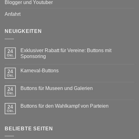
Blogger und Youtuber
Anfahrt
NEUIGKEITEN
Exklusiver Rabatt für Vereine: Buttons mit
24
Okt.
Sponsoring
Keine
Kommentare
Karneval-Buttons
zu
24
Exklusiver
Okt.
Keine
Rabatt
Kommentare
für
zu
Vereine:
Buttons für Museen und Galerien
24
Karneval-
Buttons
Buttons
Okt.
mit
Keine
Sponsoring
Kommentare
zu
Buttons für den Wahlkampf von Parteien
24
Buttons
für
Okt.
Keine
Museen
Kommentare
und
zu
Galerien
Buttons
BELIEBTE SEITEN
für
den
Wahlkampf