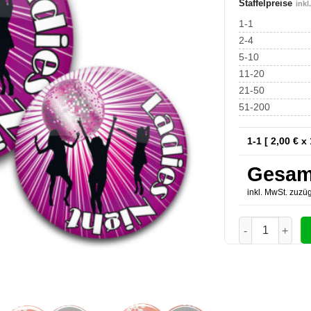
Staffelpreise
inkl
1-1
2-4
5-10
11-20
21-50
51-200
1-1 [
2,00
€ x 
Gesam
inkl. MwSt. zuzüg
JGA-Buttons La