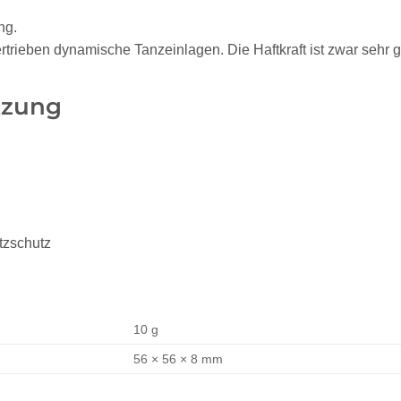
ng.
rtrieben dynamische Tanzeinlagen. Die Haftkraft ist zwar sehr g
tzung
atzschutz
10 g
56 × 56 × 8 mm