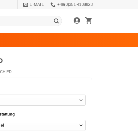
E-MAIL
+49(0)351-4108823
o
CHIED
stattung