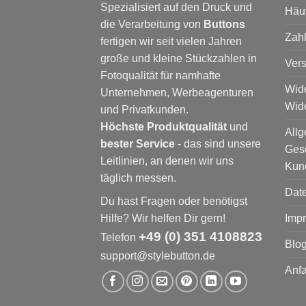
Spezialisiert auf den Druck und
Häu
die Verarbeitung von
Buttons
Zah
fertigen wir seit vielen Jahren
große und kleine Stückzahlen in
Ver
Fotoqualität für namhafte
Wide
Unternehmen, Werbeagenturen
Wide
und Privatkunden.
Höchste Produktqualität
und
All
bester Service
- das sind unsere
Ges
Leitlinien, an denen wir uns
Kun
täglich messen.
Dat
Du hast Fragen oder benötigst
Hilfe? Wir helfen Dir gern!
Imp
+49 (0) 351 4108823
Telefon
Blog
support@stylebutton.de
Anfa