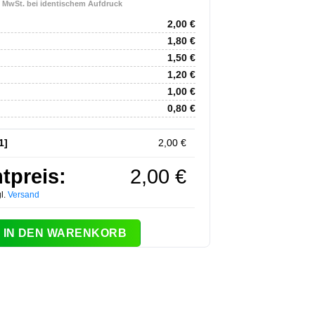
. MwSt. bei identischem Aufdruck
2,00
€
1,80
€
1,50
€
1,20
€
1,00
€
0,80
€
1]
2,00
€
tpreis:
2,00
€
l.
Versand
dies Night 2 Disco Menge
IN DEN WARENKORB