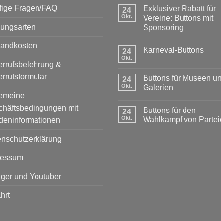
fige Fragen/FAQ
Exklusiver Rabatt für
24
Okt.
Vereine: Buttons mit
lungsarten
Sponsoring
Keine
Kommentare
sandkosten
Karneval-Buttons
zu
24
Exklusiver
Okt.
Keine
Rabatt
rrufsbelehrung &
Kommentare
für
zu
rrufsformular
Vereine:
Buttons für Museen u
24
Karneval-
Buttons
Buttons
Okt.
Galerien
mit
gemeine
Sponsoring
Keine
Kommentare
chäftsbedingungen mit
Buttons für den
zu
24
Buttons
Okt.
Wahlkampf von Partei
deninformationen
für
Museen
Keine
und
Kommentare
enschutzerklärung
Galerien
zu
Buttons
für
ressum
den
Wahlkampf
von
ger und Youtuber
Parteien
hrt