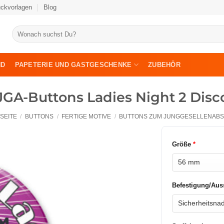
uckvorlagen
Blog
Suche
nach:
ND
PAPETERIE UND GASTGESCHENKE
ZUBEHÖR
JGA-Buttons Ladies Night 2 Disc
SEITE
/
BUTTONS
/
FERTIGE MOTIVE
/
BUTTONS ZUM JUNGGESELLENABS
Größe
*
Befestigung/Aus