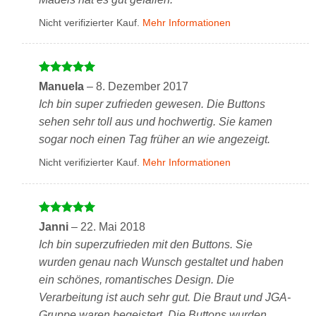
Nicht verifizierter Kauf.
Mehr Informationen
Bewertet
Manuela
–
8. Dezember 2017
mit
5
von
Ich bin super zufrieden gewesen. Die Buttons
5
sehen sehr toll aus und hochwertig. Sie kamen
sogar noch einen Tag früher an wie angezeigt.
Nicht verifizierter Kauf.
Mehr Informationen
Bewertet
Janni
–
22. Mai 2018
mit
5
von
Ich bin superzufrieden mit den Buttons. Sie
5
wurden genau nach Wunsch gestaltet und haben
ein schönes, romantisches Design. Die
Verarbeitung ist auch sehr gut. Die Braut und JGA-
Gruppe waren begeistert. Die Buttons wurden