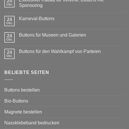
24
Okt.
Sponsoring
Keine
Kommentare
Karneval-Buttons
zu
24
Exklusiver
Okt.
Keine
Rabatt
Kommentare
für
zu
Vereine:
Buttons für Museen und Galerien
24
Karneval-
Buttons
Buttons
Okt.
mit
Keine
Sponsoring
Kommentare
zu
Buttons für den Wahlkampf von Parteien
24
Buttons
für
Okt.
Keine
Museen
Kommentare
und
zu
Galerien
Buttons
BELIEBTE SEITEN
für
den
Wahlkampf
von
Parteien
Buttons bestellen
Bio-Buttons
Magnete bestellen
Nassklebeband bedrucken