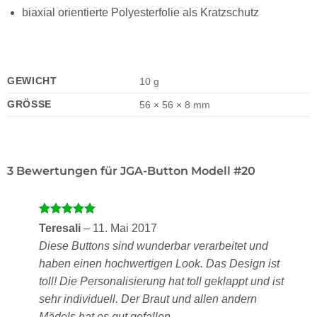
biaxial orientierte Polyesterfolie als Kratzschutz
GEWICHT
10 g
GRÖSSE
56 × 56 × 8 mm
3 Bewertungen für
JGA-Button Modell #20
Bewertet
Teresali
–
11. Mai 2017
mit
5
von
Diese Buttons sind wunderbar verarbeitet und
5
haben einen hochwertigen Look. Das Design ist
toll! Die Personalisierung hat toll geklappt und ist
sehr individuell. Der Braut und allen andern
Mädels hat es gut gefallen.