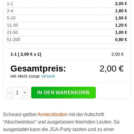
1-1
2,00
€
2-4
1,80
€
5-10
1,50
€
11-20
1,20
€
21-50
1,00
€
51-200
0,80
€
1-1 [
2,00
€ x 1]
2,00
€
Gesamtpreis:
2,00
€
inkl. MwSt. zuzügl.
Versand
JGA-Buttons Abschiedstour Menge
IN DEN WARENKORB
Schwarz-gelber
Ansteckbutton
mit der Aufschrift
“Abschiedstour” und ausgelassen feiernden Leuten. So
ausgestattet kann die JGA-Party starten und zu einer