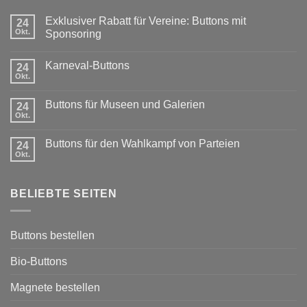
Exklusiver Rabatt für Vereine: Buttons mit
24
Okt.
Sponsoring
Keine
Kommentare
Karneval-Buttons
zu
24
Exklusiver
Okt.
Keine
Rabatt
Kommentare
für
zu
Vereine:
Buttons für Museen und Galerien
24
Karneval-
Buttons
Buttons
Okt.
mit
Keine
Sponsoring
Kommentare
zu
Buttons für den Wahlkampf von Parteien
24
Buttons
für
Okt.
Keine
Museen
Kommentare
und
zu
Galerien
Buttons
BELIEBTE SEITEN
für
den
Wahlkampf
von
Parteien
Buttons bestellen
Bio-Buttons
Magnete bestellen