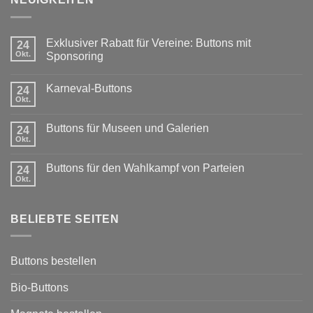
Exklusiver Rabatt für Vereine: Buttons mit
24
Okt.
Sponsoring
Keine
Kommentare
Karneval-Buttons
zu
24
Exklusiver
Okt.
Keine
Rabatt
Kommentare
für
zu
Vereine:
Buttons für Museen und Galerien
24
Karneval-
Buttons
Buttons
Okt.
mit
Keine
Sponsoring
Kommentare
zu
Buttons für den Wahlkampf von Parteien
24
Buttons
für
Okt.
Keine
Museen
Kommentare
und
zu
Galerien
Buttons
BELIEBTE SEITEN
für
den
Wahlkampf
von
Parteien
Buttons bestellen
Bio-Buttons