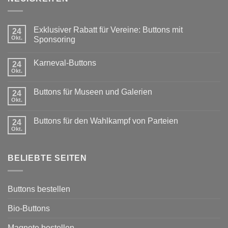
Exklusiver Rabatt für Vereine: Buttons mit
24
Okt.
Sponsoring
Keine
Kommentare
Karneval-Buttons
zu
24
Exklusiver
Okt.
Keine
Rabatt
Kommentare
für
zu
Vereine:
Buttons für Museen und Galerien
24
Karneval-
Buttons
Buttons
Okt.
mit
Keine
Sponsoring
Kommentare
zu
Buttons für den Wahlkampf von Parteien
24
Buttons
für
Okt.
Keine
Museen
Kommentare
und
zu
Galerien
Buttons
BELIEBTE SEITEN
für
den
Wahlkampf
von
Parteien
Buttons bestellen
Bio-Buttons
Magnete bestellen