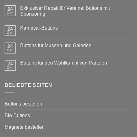
Exklusiver Rabatt für Vereine: Buttons mit
24
Okt.
Sponsoring
Keine
Kommentare
Karneval-Buttons
zu
24
Exklusiver
Okt.
Keine
Rabatt
Kommentare
für
zu
Vereine:
Buttons für Museen und Galerien
24
Karneval-
Buttons
Buttons
Okt.
mit
Keine
Sponsoring
Kommentare
zu
Buttons für den Wahlkampf von Parteien
24
Buttons
für
Okt.
Keine
Museen
Kommentare
und
zu
Galerien
Buttons
BELIEBTE SEITEN
für
den
Wahlkampf
von
Parteien
Buttons bestellen
Bio-Buttons
Magnete bestellen