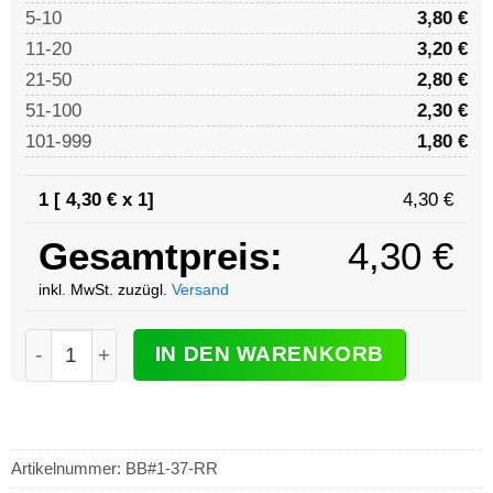
5-10
3,80
€
11-20
3,20
€
21-50
2,80
€
51-100
2,30
€
101-999
1,80
€
1 [
4,30
€ x 1]
4,30
€
Gesamtpreis:
4,30
€
inkl. MwSt. zuzügl.
Versand
Blindenabzeichen retroreflektierend 37 mm 3 Punkte
IN DEN WARENKORB
Artikelnummer:
BB#1-37-RR