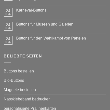
Keine
Kommentare
Karneval-Buttons
zu
24
Exklusiver
Okt.
Keine
Rabatt
Kommentare
für
zu
Vereine:
Buttons für Museen und Galerien
24
Karneval-
Buttons
Buttons
Okt.
mit
Keine
Sponsoring
Kommentare
zu
Buttons für den Wahlkampf von Parteien
24
Buttons
für
Okt.
Keine
Museen
Kommentare
und
zu
Galerien
Buttons
BELIEBTE SEITEN
für
den
Wahlkampf
von
Parteien
Buttons bestellen
Bio-Buttons
Magnete bestellen
Nassklebeband bedrucken
personalisierte Pralinenkarten