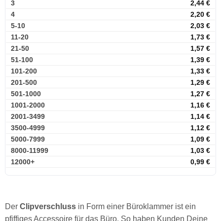
3
2,44
€
4
2,20
€
5-10
2,03
€
11-20
1,73
€
21-50
1,57
€
51-100
1,39
€
101-200
1,33
€
201-500
1,29
€
501-1000
1,27
€
1001-2000
1,16
€
2001-3499
1,14
€
3500-4999
1,12
€
5000-7999
1,09
€
8000-11999
1,03
€
12000+
0,99
€
Der
Clipverschluss
in Form einer Büroklammer ist ein
pfiffiges Accessoire für das Büro. So haben Kunden Deine