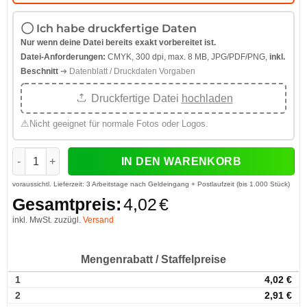
Ich habe druckfertige Daten
Nur wenn deine Datei bereits exakt vorbereitet ist.
Datei-Anforderungen:
CMYK, 300 dpi, max. 8 MB, JPG/PDF/PNG,
inkl.
Beschnitt
➔ Datenblatt / Druckdaten Vorgaben
Druckfertige Datei
hochladen
⚠
Nicht geeignet für normale Fotos oder Logos.
Buttons 32 mm mit Clipverschluss Büroklammer Menge
IN DEN WARENKORB
voraussichtl. Lieferzeit:
3 Arbeitstage nach Geldeingang + Postlaufzeit (bis 1.000 Stück)
Gesamtpreis:
4,02
€
inkl. MwSt. zuzügl.
Versand
Mengenrabatt / Staffelpreise
1
4,02
€
2
2,91
€